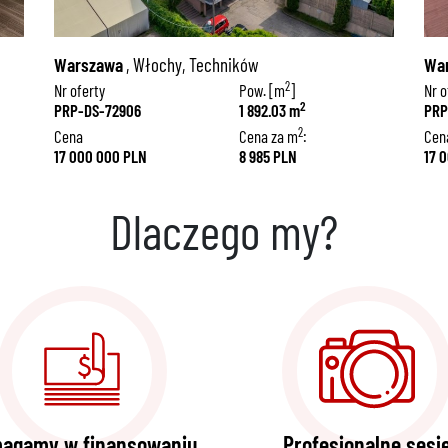
Warszawa
, Włochy, Techników
Wa
2
Nr oferty
Pow. [m
]
Nr o
2
PRP-DS-72906
1 892.03 m
PRP
2
Cena
Cena za m
:
Cen
17 000 000 PLN
8 985 PLN
17 
Dlaczego my?
agamy w finansowaniu
Profesjonalne sesj