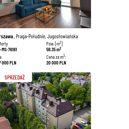
rszawa
, Praga-Południe, Jugosłowiańska
2
ferty
Pow. [m
]
2
-MS-76161
59.35 m
2
a
Cena za m
:
87 000 PLN
20 000 PLN
SPRZEDAŻ