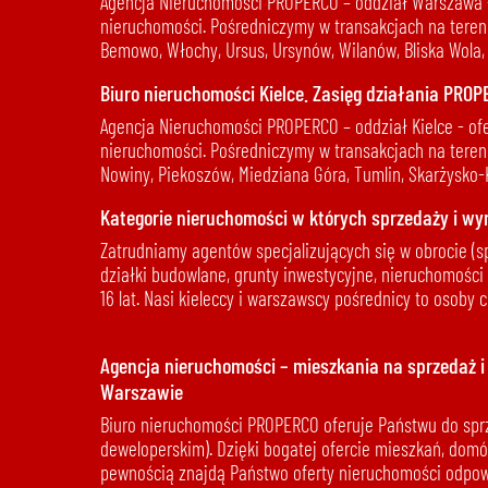
Agencja Nieruchomości PROPERCO – oddział Warszawa - 
nieruchomości. Pośredniczymy w transakcjach na terenie
Bemowo, Włochy, Ursus, Ursynów, Wilanów, Bliska Wola,
Biuro nieruchomości Kielce. Zasięg działania PROP
Agencja Nieruchomości PROPERCO – oddział Kielce - of
nieruchomości. Pośredniczymy w transakcjach na terenie
Nowiny, Piekoszów, Miedziana Góra, Tumlin, Skarżysko
Kategorie nieruchomości w których sprzedaży i wyn
Zatrudniamy agentów specjalizujących się w obrocie (s
działki budowlane, grunty inwestycyjne, nieruchomości
16 lat. Nasi kieleccy i warszawscy pośrednicy to osoby 
Agencja nieruchomości – mieszkania na sprzedaż i
Warszawie
Biuro nieruchomości PROPERCO oferuje Państwu do sprz
deweloperskim). Dzięki bogatej ofercie mieszkań, domó
pewnością znajdą Państwo oferty nieruchomości odpo