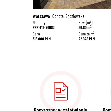
 Paderewskiego
Warszawa
, Ochota, Sędziowska
2
]
Nr oferty
Pow. [m
]
2
2
PRP-MS-76083
26.80 m
2
2
m
:
Cena
Cena za m
:
LN
615 000 PLN
22 948 PLN
Pomagamy w załatwianiu
Pom