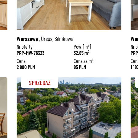
Warszawa
, Ursus, Silnikowa
Wa
2
Nr oferty
Pow. [m
]
Nr o
2
PRP-MW-76323
32.85 m
PRP
2
Cena
Cena za m
:
Cen
2 800 PLN
85 PLN
1 1
SPRZEDAŻ