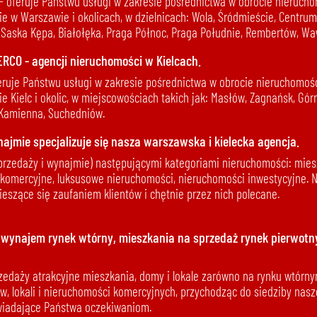
oferuje Państwu usługi w zakresie pośrednictwa w obrocie nierucho
 w Warszawie i okolicach, w dzielnicach: Wola, Śródmieście, Centrum, 
 Saska Kępa, Białołęka, Praga Północ, Praga Południe, Rembertów, Wa
ERCO - agencji nieruchomości w Kielcach.
eruje Państwu usługi w zakresie pośrednictwa w obrocie nieruchomośc
 Kielc i okolic, w miejscowościach takich jak: Masłów, Zagnańsk, Górno
-Kamienna, Suchedniów.
ajmie specjalizuje się nasza warszawska i kielecka agencja.
przedaży i wynajmie) następującymi kategoriami nieruchomości: miesz
 komercyjne, luksusowe nieruchomości, nieruchomości inwestycyjne. N
cieszące się zaufaniem klientów i chętnie przez nich polecane.
 wynajem rynek wtórny, mieszkania na sprzedaż rynek pierwotny
edaży atrakcyjne mieszkania, domy i lokale zarówno na rynku wtórnym
w, lokali i nieruchomości komercyjnych, przychodząc do siedziby nasz
wiadające Państwa oczekiwaniom.