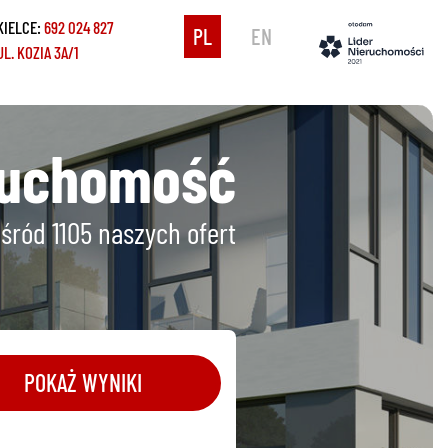
KIELCE:
692 024 827
PL
EN
UL. KOZIA 3A/1
ruchomość
śród 1105
naszych ofert
POKAŻ WYNIKI