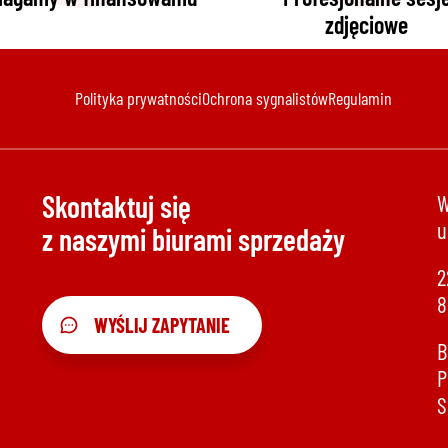
zdjęciowe
Polityka prywatności
Ochrona sygnalistów
Regulamin
Skontaktuj się
W
u
z naszymi biurami sprzedaży
2
8
WYŚLIJ ZAPYTANIE
B
P
S