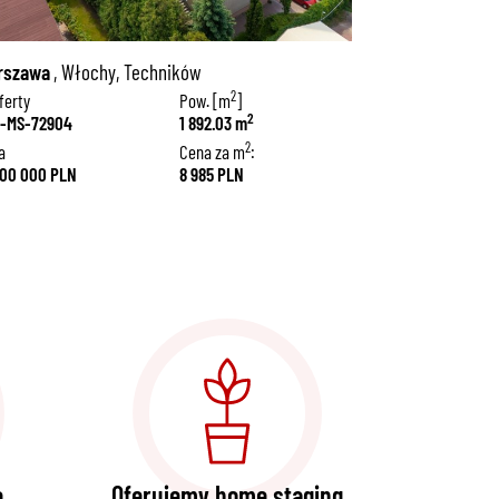
rszawa
, Włochy, Techników
2
ferty
Pow. [m
]
2
-MS-72904
1 892.03 m
2
a
Cena za m
:
000 000 PLN
8 985 PLN
e
Oferujemy home staging