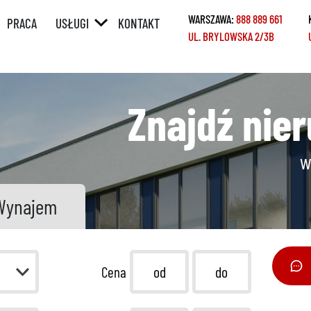
WARSZAWA:
888 889 661
PRACA
USŁUGI
KONTAKT
UL. BRYLOWSKA 2/3B
ÓRNY
POŚREDNICTWO
W SPRZEDAŻY /
WYNAJMIE
Y
POŚREDNICTWO
Znajdź nie
W ZAKUPIE /
NAJMIE
w
KREDYTY
REMONTY
Wynajem
HOME STAGING
Cena