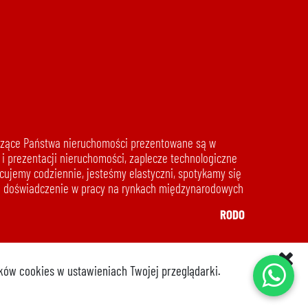
888 889 661
tyczące Państwa nieruchomości prezentowane są w
 i prezentacji nieruchomości, zaplecze technologiczne
ujemy codziennie, jesteśmy elastyczni, spotykamy się
da doświadczenie w pracy na rynkach międzynarodowych
692 024 827
RODO
ików cookies w ustawieniach Twojej przeglądarki.