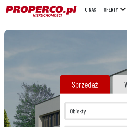
O NAS
OFERTY
RYNEK WT
RYNEK
PIERWOTN
Sprzedaż
Obiekty