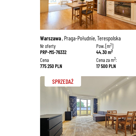
Warszawa
, Praga-Południe, Terespolska
2
]
Nr oferty
Pow. [m
]
2
PRP-MS-76332
44.30 m
2
2
m
:
Cena
Cena za m
:
775 250 PLN
17 500 PLN
SPRZEDAŻ