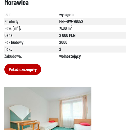
Morawica
Dom
wynajem
Nr oferty
PRP-DW-76052
2
2
Pow. [m
]:
71.00 m
Cena:
2 000 PLN
Rok budowy:
2000
Pok.:
2
Zabudowa:
wolnostojący
Pokaż szczegóły