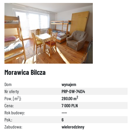
Morawica Bilcza
Dom
wynajem
Nr oferty
PRP-DW-74134
2
2
Pow. [m
]:
280.00 m
Cena:
7 000 PLN
Rok budowy:
----
Pok.:
6
Zabudowa:
wielorodzinny