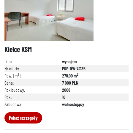
888 889 661
Kielce KSM
692 024 827
Dom
wynajem
Nr oferty
PRP-DW-74135
2
2
Pow. [m
]:
270.00 m
Cena:
7 000 PLN
Rok budowy:
2008
Pok.:
10
Zabudowa:
wolnostojący
Pokaż szczegóły