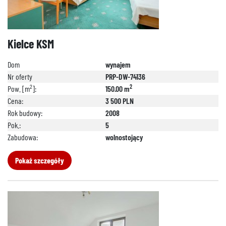
Kielce KSM
Dom
wynajem
Nr oferty
PRP-DW-74136
2
2
Pow. [m
]:
150.00 m
Cena:
3 500 PLN
Rok budowy:
2008
Pok.:
5
Zabudowa:
wolnostojący
Pokaż szczegóły