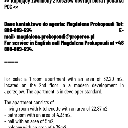
>> Kupujący zwolniony z kosztów obsługi biura i podatku
PCC <<
Dane kontaktowe do agenta: Magdalena Prokopoudi Tel:
888-889-594 E-
mail:
magdalena.prokopoudi@properco
.pl
For service in English call Magdalena Prokopoudi at +48
888-889-594.
--------
For sale: a 1-room apartment with an area of 32.20 m2,
located on the 2nd floor in a modern development in
Jędrzejów. The apartment is in developer standard.
The apartment consists of:
– living room with kitchenette with an area of 22.87m2,
– bathroom with an area of 4.33m2,
– hall with an area of 5m2,
– balcony with an area of 4.78m2.