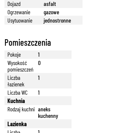
Dojazd
asfalt
Ogrzewanie
gazowe
Usytuowanie
jednostronne
Pomieszczenia
Pokoje
1
Wysokość
0
888 889 661
pomieszczeń
Liczba
1
łazienek
Liczba WC
1
Kuchnia
692 024 827
Rodzaj kuchni
aneks
kuchenny
Lazienka
Liczba
1