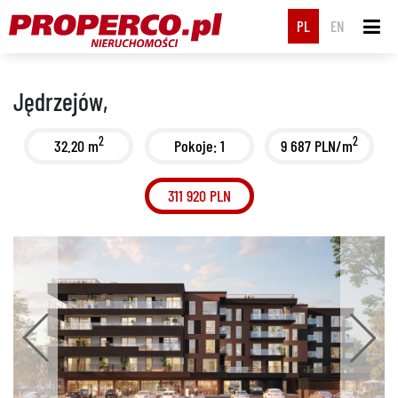
PL
EN
Jędrzejów,
2
2
32.20 m
Pokoje: 1
9 687 PLN/m
311 920 PLN