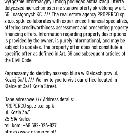
wyłącznie informacyjny i mogą podlegać aktualizacji. Oferta
dotycząca nieruchomości nie stanowi oferty określonej w art.
66 i następnych KC. /// The real estate agency PROPERCO sp.
z o.o. sp.k. collaborates with experienced financial specialists,
offering creditworthiness assessment and presenting property
financing offers. Information regarding property descriptions
is provided by the owner, is purely informational, and may be
subject to updates. The property offer does not constitute a
specific offer as defined in Art. 66 and subsequent articles of
the Civil Code.
Zapraszamy do siedziby naszego biura w Kielcach przy ul.
Koziej 3a/1. /// We invite you to visit our office located in
Kielce at 3a/1 Kozia Street.
Dane adresowe /// Address details:
PROPERCO sp. z o.o. sp.k
ul. Kozia 3a/1
25-514 Kielce
tel. kom: +48 692-024-827
https://www.properco.pl/