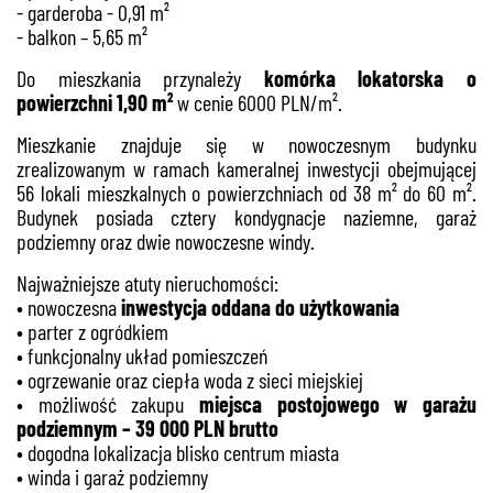
- garderoba - 0,91 m²
- balkon – 5,65 m²
Do mieszkania przynależy
komórka lokatorska o
powierzchni 1,90 m²
w cenie 6000 PLN/m².
Mieszkanie znajduje się w nowoczesnym budynku
zrealizowanym w ramach kameralnej inwestycji obejmującej
56 lokali mieszkalnych o powierzchniach od 38 m² do 60 m².
Budynek posiada cztery kondygnacje naziemne, garaż
podziemny oraz dwie nowoczesne windy.
Najważniejsze atuty nieruchomości:
• nowoczesna
in
westycja oddana do użytkowania
• parter z ogródkiem
• funkcjonalny układ pomieszczeń
• ogrzewanie oraz ciepła woda z sieci miejskiej
• możliwość zakupu
miejsca postojowego w garażu
podziemnym – 39 000 PLN brutto
• dogodna lokalizacja blisko centrum miasta
• winda i garaż podziemny