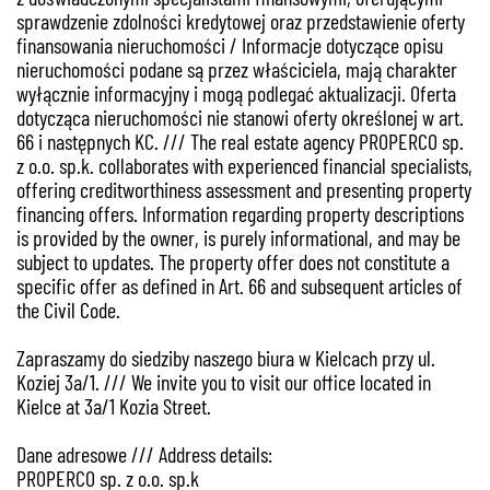
sprawdzenie zdolności kredytowej oraz przedstawienie oferty
finansowania nieruchomości / Informacje dotyczące opisu
nieruchomości podane są przez właściciela, mają charakter
wyłącznie informacyjny i mogą podlegać aktualizacji. Oferta
dotycząca nieruchomości nie stanowi oferty określonej w art.
66 i następnych KC. /// The real estate agency PROPERCO sp.
z o.o. sp.k. collaborates with experienced financial specialists,
offering creditworthiness assessment and presenting property
financing offers. Information regarding property descriptions
is provided by the owner, is purely informational, and may be
subject to updates. The property offer does not constitute a
specific offer as defined in Art. 66 and subsequent articles of
the Civil Code.
Zapraszamy do siedziby naszego biura w Kielcach przy ul.
Koziej 3a/1. /// We invite you to visit our office located in
Kielce at 3a/1 Kozia Street.
Dane adresowe /// Address details:
PROPERCO sp. z o.o. sp.k