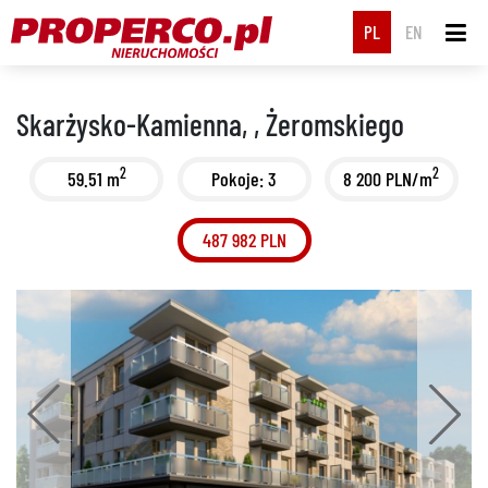
PL
EN
Skarżysko-Kamienna, , Żeromskiego
2
2
59.51 m
Pokoje: 3
8 200 PLN/m
487 982 PLN