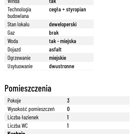
Winda
tak
Technologia
cegła + styropian
budowlana
Stan lokalu
deweloperski
Gaz
brak
Woda
tak - miejska
Dojazd
asfalt
Ogrzewanie
miejskie
Usytuowanie
dwustronne
Pomieszczenia
Pokoje
3
Wysokość pomieszczeń
0
Liczba łazienek
1
Liczba WC
1
Kuchnia