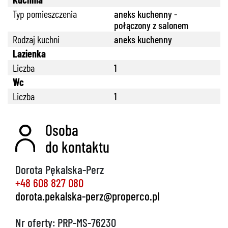
Typ pomieszczenia
aneks kuchenny -
połączony z salonem
Rodzaj kuchni
aneks kuchenny
Lazienka
Liczba
1
Wc
Liczba
1
Osoba
888 889 661
do kontaktu
Dorota Pękalska-Perz
+48 608 827 080
dorota.pekalska-perz@properco.pl
692 024 827
Nr oferty: PRP-MS-76230