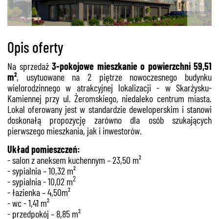
Opis oferty
Na sprzedaż
3-pokojowe mieszkanie o powierzchni 59,51
m²
, usytuowane na 2 piętrze nowoczesnego budynku
wielorodzinnego w atrakcyjnej lokalizacji - w Skarżysku-
Kamiennej przy ul. Żeromskiego,
niedaleko centrum miasta.
Lokal oferowany jest w standardzie deweloperskim i stanowi
doskonałą propozycję zarówno dla osób szukających
pierwszego mieszkania, jak i inwestorów.
Układ pomieszczeń:
- salon z aneksem kuchennym – 23,50 m²
- sypialnia – 10,32 m²
2
- sypialnia - 10,02 m
- łazienka – 4,50m²
- wc - 1,41 m²
- przedpokój – 8,85 m²