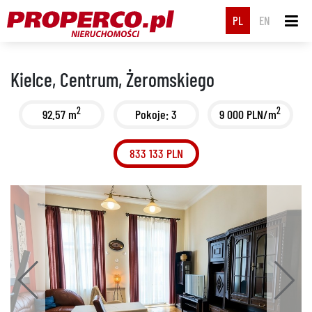
PL
EN
Kielce, Centrum, Żeromskiego
2
2
92.57 m
Pokoje: 3
9 000 PLN/m
833 133 PLN