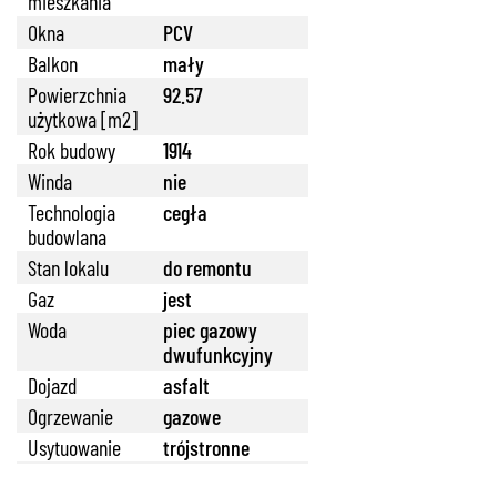
mieszkania
Okna
PCV
Balkon
mały
Powierzchnia
92.57
użytkowa [m2]
Rok budowy
1914
Winda
nie
Technologia
cegła
budowlana
888 889 661
Stan lokalu
do remontu
Gaz
jest
Woda
piec gazowy
dwufunkcyjny
Dojazd
asfalt
692 024 827
Ogrzewanie
gazowe
Usytuowanie
trójstronne