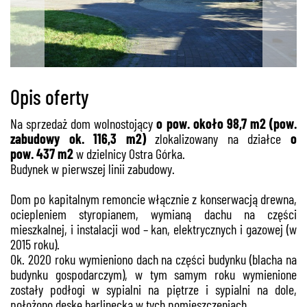
Opis oferty
Na sprzedaż dom wolnostojący
o pow. około 98,7 m2 (pow.
zabudowy ok. 116,3 m2)
zlokalizowany na działce
o
pow. 437 m2
w dzielnicy Ostra Górka.
Budynek w pierwszej linii zabudowy.
Dom po kapitalnym remoncie włącznie z konserwacją drewna,
ociepleniem styropianem, wymianą dachu na części
mieszkalnej, i instalacji wod – kan, elektrycznych i gazowej (w
2015 roku).
Ok. 2020 roku wymieniono dach na części budynku (blacha na
budynku gospodarczym), w tym samym roku wymienione
zostały podłogi w sypialni na piętrze i sypialni na dole,
położono deskę barlinecką w tych pomieszczeniach.