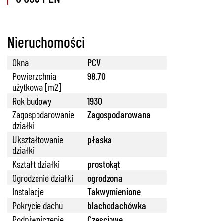
Nieruchomości
Okna
PCV
Powierzchnia
98.70
użytkowa [m2]
Rok budowy
1930
Zagospodarowanie
Zagospodarowana
działki
Ukształtowanie
płaska
działki
Kształt działki
prostokąt
Ogrodzenie działki
ogrodzona
Instalacje
Takwymienione
Pokrycie dachu
blachodachówka
Podpiwniczenie
Czesciowe