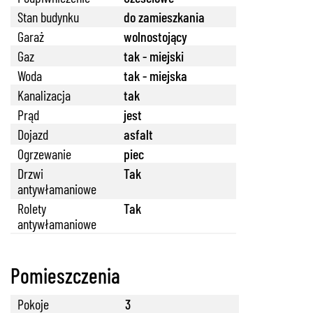
Stan budynku
do zamieszkania
Garaż
wolnostojący
Gaz
tak - miejski
Woda
tak - miejska
Kanalizacja
tak
Prąd
jest
Dojazd
asfalt
Ogrzewanie
piec
Drzwi
Tak
antywłamaniowe
888 889 661
Rolety
Tak
antywłamaniowe
Pomieszczenia
692 024 827
Pokoje
3