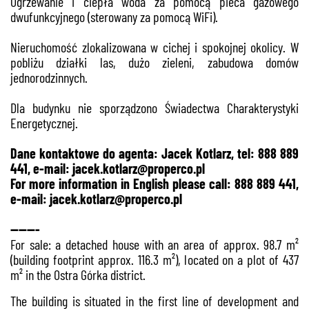
Ogrzewanie i ciepła woda za pomocą pieca gazowego
dwufunkcyjnego (sterowany za pomocą WiFi).
Nieruchomość zlokalizowana w cichej i spokojnej okolicy. W
pobliżu działki las, dużo zieleni, zabudowa domów
jednorodzinnych.
Dla budynku nie sporządzono Świadectwa Charakterystyki
Energetycznej.
Dane kontaktowe do agenta: Jacek Kotlarz, tel: 888 889
441, e-mail:
jacek.kotlarz@properco.pl
For more information in English please call: 888 889 441,
e-mail:
jacek.kotlarz@properco.pl
-------
For sale: a detached house with an area of approx. 98.7 m²
(building footprint approx. 116.3 m²), located on a plot of 437
m² in the Ostra Górka district.
The building is situated in the first line of development and