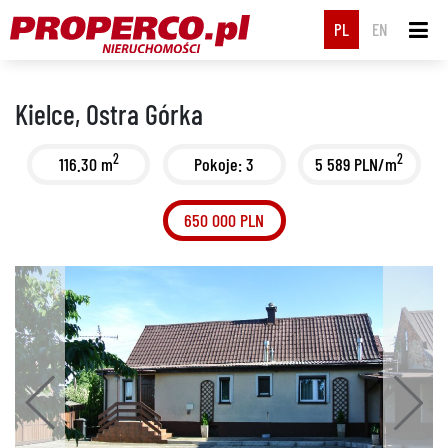
PL
EN
Kielce, Ostra Górka
2
2
116.30 m
Pokoje: 3
5 589 PLN/m
650 000 PLN