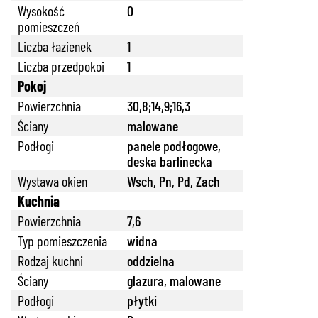
Wysokość
0
pomieszczeń
Liczba łazienek
1
Liczba przedpokoi
1
Pokoj
Powierzchnia
30,8;14,9;16,3
Ściany
malowane
Podłogi
panele podłogowe,
deska barlinecka
Wystawa okien
Wsch, Pn, Pd, Zach
Kuchnia
Powierzchnia
7,6
Typ pomieszczenia
widna
Rodzaj kuchni
oddzielna
Ściany
glazura, malowane
Podłogi
płytki