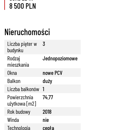
8 500 PLN
Nieruchomości
Liczba pięter w
3
budynku
Rodzaj
Jednopoziomowe
mieszkania
Okna
nowe PCV
Balkon
duży
Liczba balkonów
1
Powierzchnia
74.77
użytkowa [m2]
Rok budowy
2018
Winda
nie
Technologia
cegła