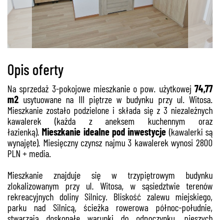
Opis oferty
Na sprzedaż 3-pokojowe mieszkanie o pow. użytkowej
74,77
m2
usytuowane na III piętrze w budynku przy ul. Witosa.
Mieszkanie zostało podzielone i składa się z 3 niezależnych
kawalerek (każda z aneksem kuchennym oraz
łazienką).
Mieszkanie idealne pod inwestycje
(kawalerki są
wynajęte). Miesięczny czynsz najmu 3 kawalerek wynosi 2800
PLN + media.
Mieszkanie znajduje się w trzypiętrowym budynku
zlokalizowanym przy ul. Witosa, w sąsiedztwie terenów
rekreacyjnych doliny Silnicy. Bliskość zalewu miejskiego,
parku nad Silnicą, ścieżka rowerowa północ-południe,
stwarzają doskonałe warunki do odpoczynku, pieszych