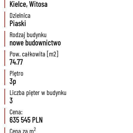
Kielce, Witosa
Dzielnica
Piaski
Rodzaj budynku
nowe budownictwo
Pow. całkowita [m2]
74.77
Piętro
3p
Liczba pięter w budynku
3
Cena:
635 545 PLN
2
Cena za m