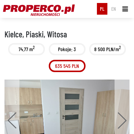
PL
EN
Kielce, Piaski, Witosa
2
2
74.77 m
Pokoje: 3
8 500 PLN/m
635 545 PLN