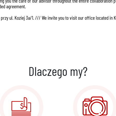
 you the care of our advisor throughout the entire collaboration p
uded agreement.
y ul. Koziej 3a/1. /// We invite you to visit our office located in K
Dlaczego my?