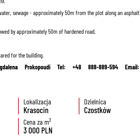
19.
, water, sewage - approximately 50m from the plot along an asphalt
ollowed by approximately 50m of hardened road.
red for the building.
gdalena Prokopoudi Tel: +48 888-889-594 Email:
Lokalizacja
Dzielnica
Krasocin
Czostków
2
Cena za m
3 000 PLN