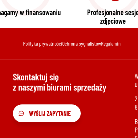
agamy w finansowaniu
Profesjonalne sesj
zdjęciowe
Polityka prywatności
Ochrona sygnalistów
Regulamin
Skontaktuj się
W
u
z naszymi biurami sprzedaży
2
8
WYŚLIJ ZAPYTANIE
B
P
S