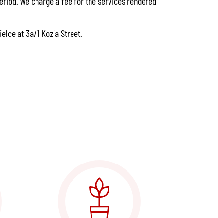
eriod. We charge a fee for the services rendered
ielce at 3a/1 Kozia Street.