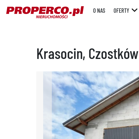
O NAS
OFERTY
RYNEK WT
RYNEK
PIERWOTN
Krasocin, Czostków