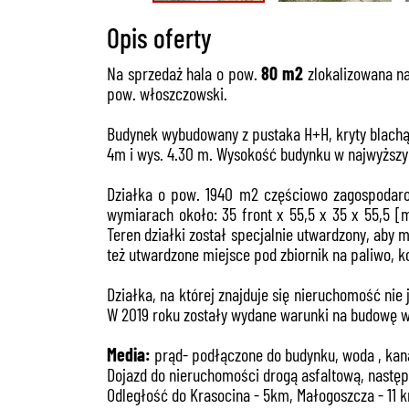
Opis oferty
Na sprzedaż hala o pow.
80 m2
zlokalizowana n
pow. włoszczowski.
Budynek wybudowany z pustaka H+H, kryty blachą
4m i wys. 4.30 m. Wysokość budynku w najwyższ
Działka o pow. 1940 m2 częściowo zagospodarow
wymiarach około: 35 front x 55,5 x 35 x 55,5 [
Teren działki został specjalnie utwardzony, aby 
też utwardzone miejsce pod zbiornik na paliwo, k
Działka, na której znajduje się nieruchomość ni
W 2019 roku zostały wydane warunki na budowę 
Media:
prąd- podłączone do budynku, woda , kanal
Dojazd do nieruchomości drogą asfaltową, nastę
Odległość do Krasocina - 5km, Małogoszcza - 11 