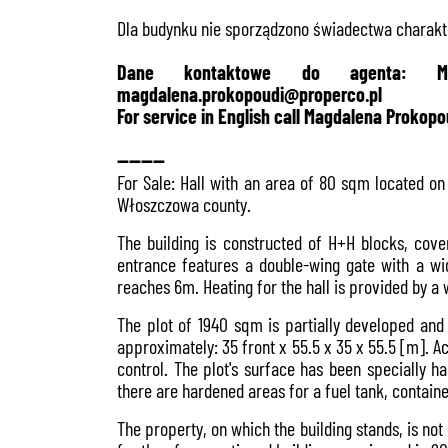
Dla budynku nie sporządzono świadectwa charakte
Dane kontaktowe do agenta: Mag
magdalena.prokopoudi@properco.pl
For service in English call Magdalena Prokop
--------
For Sale: Hall with an area of 80 sqm located o
Włoszczowa county.
The building is constructed of H+H blocks, cov
entrance features a double-wing gate with a wi
reaches 6m. Heating for the hall is provided by a
The plot of 1940 sqm is partially developed and 
approximately: 35 front x 55.5 x 35 x 55.5 [m]. 
control. The plot's surface has been specially h
there are hardened areas for a fuel tank, container
The property, on which the building stands, is no