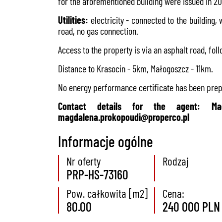
for the aforementioned building were issued in 20
Utilities:
electricity - connected to the building
road, no gas connection.
Access to the property is via an asphalt road, f
Distance to Krasocin - 5km, Małogoszcz - 11km.
No energy performance certificate has been prepa
Contact details for the agent: Ma
magdalena.prokopoudi@properco.pl
Informacje ogólne
Nr oferty
Rodzaj
PRP-HS-73160
Pow. całkowita [m2]
Cena:
80.00
240 000 PLN