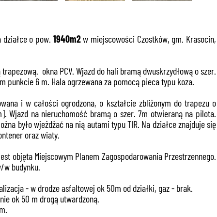
a działce o pow.
1940m2
w miejscowości Czostków, gm. Krasocin,
 trapezową. okna PCV. Wjazd do hali bramą dwuskrzydłową o szer.
ym punkcie 6 m. Hala ogrzewana za pomocą pieca typu koza.
ana i w całości ogrodzona, o kształcie zbliżonym do trapezu o
m]. Wjazd na nieruchomość bramą o szer. 7m otwieraną na pilota.
można było wjeżdżać na nią autami typu TIR. Na działce znajduje się
ontener oraz wiaty.
e jest objęta Miejscowym Planem Zagospodarowania Przestrzennego.
w/w budynku.
izacja - w drodze asfaltowej ok 50m od działki, gaz - brak.
pnie ok 50 m drogą utwardzoną.
km.