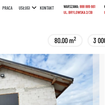
WARSZAWA:
888 889 661
PRACA
USŁUGI
KONTAKT
UL. BRYLOWSKA 2/3B
ÓRNY
POŚREDNICTWO
W SPRZEDAŻY /
WYNAJMIE
Y
POŚREDNICTWO
2
80.00 m
3 00
W ZAKUPIE /
NAJMIE
KREDYTY
REMONTY
HOME STAGING