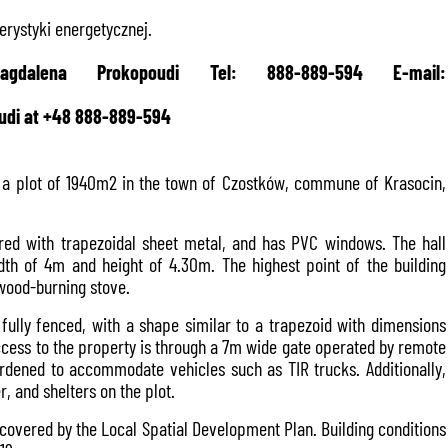
rystyki energetycznej.
dalena Prokopoudi Tel: 888-889-594 E-mail:
oudi at +48 888-889-594
n a plot of 1940m2 in the town of Czostków, commune of Krasocin,
ered with trapezoidal sheet metal, and has PVC windows. The hall
dth of 4m and height of 4.30m. The highest point of the building
 wood-burning stove.
fully fenced, with a shape similar to a trapezoid with dimensions
Access to the property is through a 7m wide gate operated by remote
ardened to accommodate vehicles such as TIR trucks. Additionally,
, and shelters on the plot.
t covered by the Local Spatial Development Plan. Building conditions