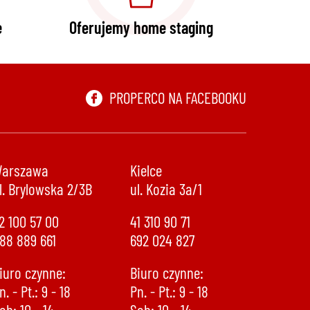
e
Oferujemy home staging
PROPERCO NA FACEBOOKU
arszawa
Kielce
l. Brylowska 2/3B
ul. Kozia 3a/1
2 100 57 00
41 310 90 71
88 889 661
692 024 827
iuro czynne:
Biuro czynne:
n. - Pt.: 9 - 18
Pn. - Pt.: 9 - 18
ob: 10 - 14
Sob: 10 - 14