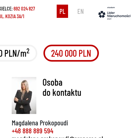
KIELCE:
692 024 827
PL
EN
UL. KOZIA 3A/1
2
0 PLN/m
240 000 PLN
Osoba
do kontaktu
Magdalena Prokopoudi
+48 888 889 594