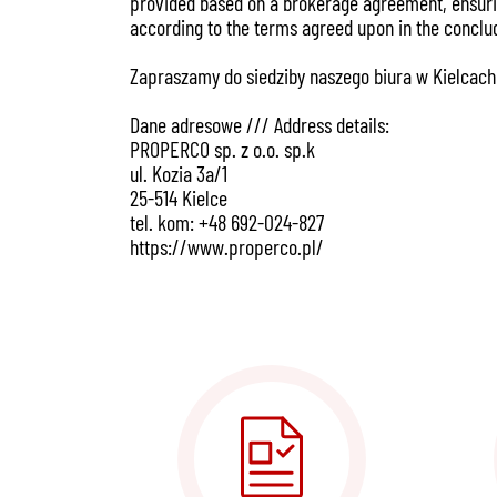
provided based on a brokerage agreement, ensuring
according to the terms agreed upon in the concl
Zapraszamy do siedziby naszego biura w Kielcach prz
Dane adresowe /// Address details:
PROPERCO sp. z o.o. sp.k
ul. Kozia 3a/1
25-514 Kielce
tel. kom: +48 692-024-827
https://www.properco.pl/