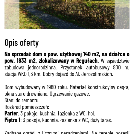
Opis oferty
Na sprzedaż dom o pow. użytkowej 140 m2, na działce o
pow. 1833 m2, zlokalizowany w Regułach.
W sąsiedztwie
zabudowa jednorodzinna. Przystanek autobusowy 800 m,
stacja WKD 1,3 km. Dobry dojazd do Al. Jerozolimskich.
Dom wybudowany w 1980 roku. Materiał konstrukcyjny cegła,
okna stare drewniane. Ogrzewanie gazowe.
Stan: do remontu.
Rozkład pomieszczeń:
Parter
: 3 pokoje, kuchnia, łazienka z WC, hol.
Piętro 1
: 3 pokoje, kuchnia, łazienka z WC, duży taras.
Zadbany ogród, z licznymi nasadzeniami. Na terenie posesji