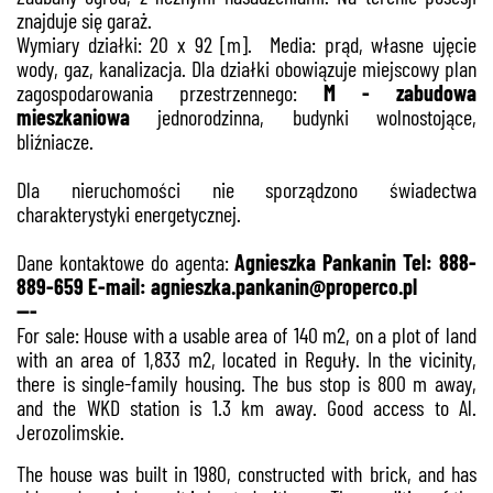
znajduje się garaż.
Wymiary działki: 20 x 92 [m]. Media: prąd, własne ujęcie
wody, gaz, kanalizacja. Dla działki obowiązuje miejscowy plan
zagospodarowania przestrzennego:
M -
zabudowa
mieszkaniowa
jednorodzinna, budynki wolnostojące,
bliźniacze.
Dla nieruchomości nie sporządzono świadectwa
charakterystyki energetycznej.
Dane kontaktowe do agenta:
Agnieszka Pankanin Tel: 888-
889-659 E-mail: agnieszka.pankanin@properco.pl
---
For sale: House with a usable area of 140 m2, on a plot of land
with an area of 1,833 m2, located in Reguły. In the vicinity,
there is single-family housing. The bus stop is 800 m away,
and the WKD station is 1.3 km away. Good access to Al.
Jerozolimskie.
The house was built in 1980, constructed with brick, and has