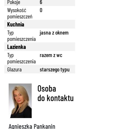
Pokoje
6
Wysokość
0
pomieszczeń
Kuchnia
Typ
jasna z oknem
pomieszczenia
Lazienka
Typ
razem z wc
pomieszczenia
Glazura
starszego typu
Osoba
do kontaktu
888 889 661
Agnieszka Pankanin