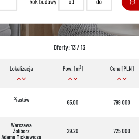
Rok budowy
Oferty: 13 / 13
2
Lokalizacja
Pow. [m
]
Cena [PLN]
Piastów
65.00
799 000
Warszawa
Żoliborz
29.20
725 000
Adama Mickiewicza