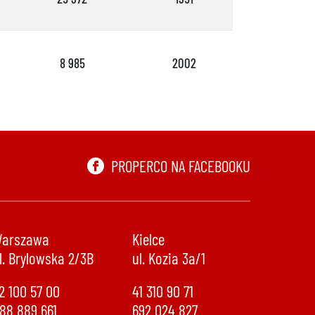
8 985
2002
58
PROPERCO NA FACEBOOKU
arszawa
Kielce
l. Brylowska 2/3B
ul. Kozia 3a/1
2 100 57 00
41 310 90 71
88 889 661
692 024 827