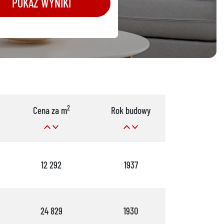
POKAŻ WYNIKI
2
Cena za m
Rok budowy
Pok.
12 292
1937
3
24 829
1930
1