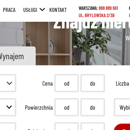
WARSZAWA:
888 889 661
PRACA
USŁUGI
KONTAKT
Znajdź nie
UL. BRYLOWSKA 2/3B
ÓRNY
POŚREDNICTWO
W SPRZEDAŻY /
WYNAJMIE
w
Y
POŚREDNICTWO
W ZAKUPIE /
Wynajem
NAJMIE
KREDYTY
REMONTY
Cena
Liczba
HOME STAGING
Wybi
Powierzchnia