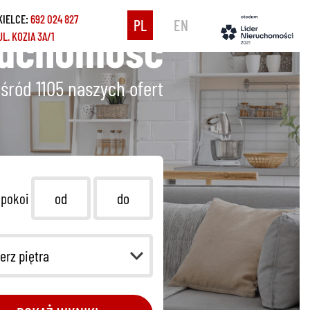
KIELCE:
692 024 827
PL
EN
ruchomość
UL. KOZIA 3A/1
śród 1105
naszych ofert
 pokoi
erz piętra