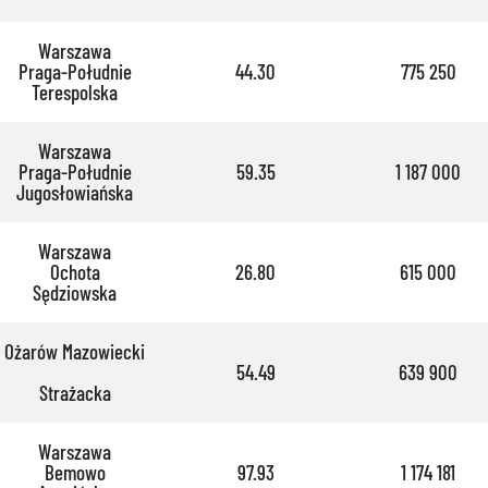
Warszawa
Praga-Południe
44.30
775 250
Terespolska
Warszawa
Praga-Południe
59.35
1 187 000
Jugosłowiańska
Warszawa
Ochota
26.80
615 000
Sędziowska
Ożarów Mazowiecki
54.49
639 900
Strażacka
Warszawa
Bemowo
97.93
1 174 181