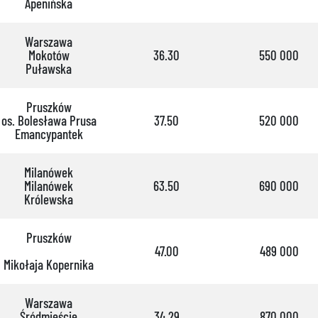
Apenińska
Warszawa
Mokotów
36.30
550 000
Puławska
Pruszków
os. Bolesława Prusa
37.50
520 000
Emancypantek
Milanówek
Milanówek
63.50
690 000
Królewska
Pruszków
47.00
489 000
Mikołaja Kopernika
Warszawa
Śródmieście
34.29
870 000