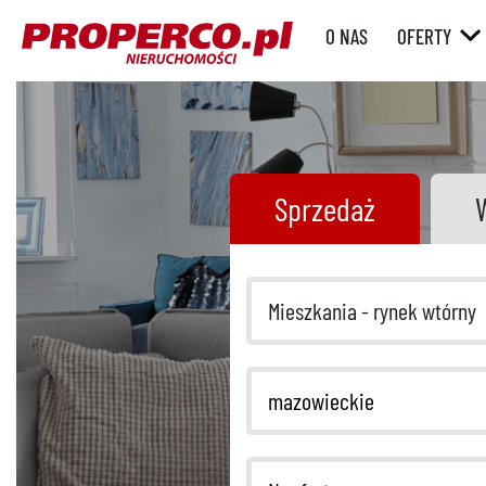
O NAS
OFERTY
RYNEK WT
RYNEK
PIERWOTN
Sprzedaż
Mieszkania - rynek wtórny