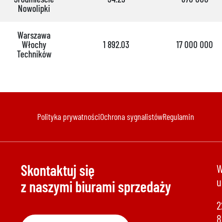
Nowolipki
Warszawa
Włochy
1 892.03
17 000 000
Techników
Polityka prywatności
Ochrona sygnalistów
Regulamin
Skontaktuj się
W
u
z naszymi biurami sprzedaży
2
8