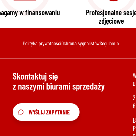
agamy w finansowaniu
Profesjonalne sesj
zdjęciowe
Polityka prywatności
Ochrona sygnalistów
Regulamin
Skontaktuj się
W
u
z naszymi biurami sprzedaży
2
8
WYŚLIJ ZAPYTANIE
B
P