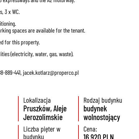
s, 3 x WC.
itioning.
king spaces are available for the tenant.
d for this property.
ties (electricity, water, gas, waste).
888-889-441, jacek.kotlarz@properco.pl
Lokalizacja
Rodzaj budynku
Pruszków, Aleje
budynek
Jerozolimskie
wolnostojący
Liczba pięter w
Cena:
budynku
16 920 PLN