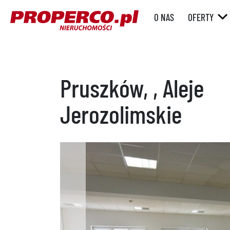
O NAS
OFERTY
RYNEK WT
RYNEK
PIERWOTN
Pruszków, , Aleje
Jerozolimskie