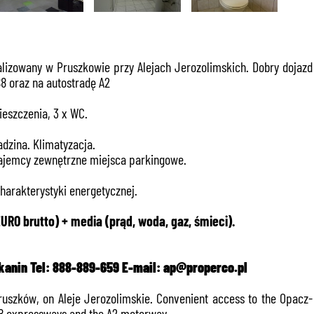
lizowany w Pruszkowie przy Alejach Jerozolimskich. Dobry dojazd
8 oraz na autostradę A2
ieszczenia, 3 x WC.
dzina. Klimatyzacja.
Najemcy zewnętrzne miejsca parkingowe.
arakterystyki energetycznej.
URO brutto) + media (prąd, woda, gaz, śmieci).
anin Tel: 888-889-659 E-mail: ap@properco.pl
Pruszków, on Aleje Jerozolimskie. Convenient access to the Opacz-
 S8 expressways and the A2 motorway.