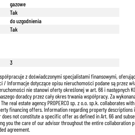
gazowe
Tak
do uzgodnienia
Tak
3
spółpracuje z doświadczonymi specjalistami finansowymi, oferują
i / Informacje dotyczące opisu nieruchomości podane są przez wła
ieruchomości nie stanowi oferty określonej w art. 66 i następnych
naszego doradcy przez cały okres trwania współpracy. Za wykonan
e real estate agency PROPERCO sp. z o.o. sp.k. collaborates with e
ty financing offers. Information regarding property descriptions is
does not constitute a specific offer as defined in Art. 66 and subse
 you the care of our advisor throughout the entire collaboration p
uded agreement.