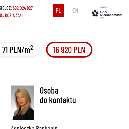
KIELCE:
692 024 827
PL
EN
UL. KOZIA 3A/1
2
71 PLN/m
16 920 PLN
Osoba
do kontaktu
Agnieszka Pankanin