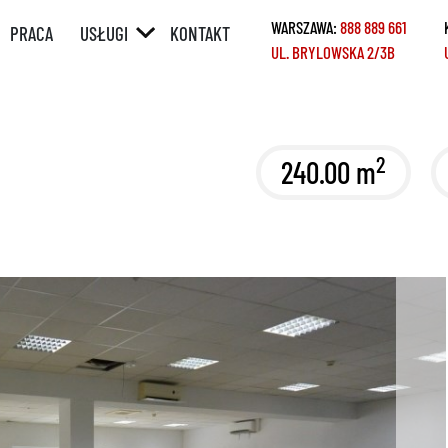
WARSZAWA:
888 889 661
PRACA
USŁUGI
KONTAKT
UL. BRYLOWSKA 2/3B
ÓRNY
POŚREDNICTWO
W SPRZEDAŻY /
WYNAJMIE
Y
POŚREDNICTWO
2
240.00 m
W ZAKUPIE /
NAJMIE
KREDYTY
REMONTY
HOME STAGING