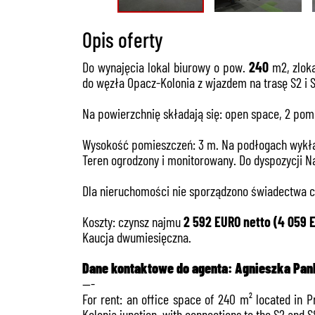
Opis oferty
Do wynajęcia lokal biurowy o pow.
240
m2, zloka
do węzła Opacz-Kolonia z wjazdem na trasę S2 i S
Na powierzchnię składają się: open space, 2 pom
Wysokość pomieszczeń: 3 m. Na podłogach wykła
Teren ogrodzony i monitorowany. Do dyspozycji 
Dla nieruchomości nie sporządzono świadectwa ch
Koszty: czynsz najmu
2
592 EURO netto (4 059 E
Kaucja dwumiesięczna.
Dane kontaktowe do agenta:
Agnieszka Pank
---
For rent: an office space of 240 m² located in 
Kolonia junction, with connections to the S2 and