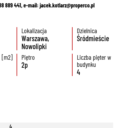
888 889 441, e-mail:
jacek.kotlarz@properco.pl
Lokalizacja
Dzielnica
Warszawa,
Śródmieście
Nowolipki
a [m2]
Piętro
Liczba pięter w
2p
budynku
4
4