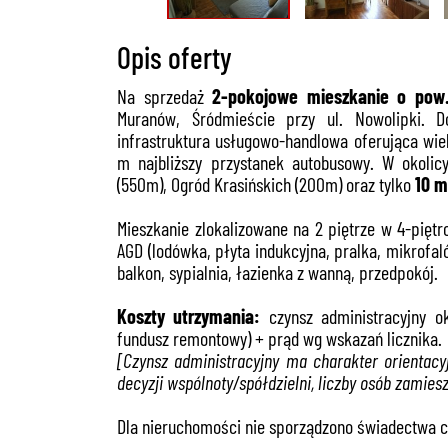
Opis oferty
Na sprzedaż
2-pokojowe mieszkanie
o pow
Muranów, Śródmieście przy ul. Nowolipki. Dos
infrastruktura usługowo-handlowa oferująca wie
m najbliższy przystanek autobusowy. W okolic
(550m), Ogród Krasińskich (200m) oraz tylko
10 m
Mieszkanie zlokalizowane na 2 piętrze w 4-pięt
AGD (lodówka, płyta indukcyjna, pralka, mikrof
balkon, sypialnia, łazienka z wanną, przedpokój.
Koszty utrzymania:
czynsz administracyjny ok
fundusz remontowy) + prąd wg wskazań licznika.
[Czynsz administracyjny ma charakter orientacy
decyzji wspólnoty/spółdzielni, liczby osób zamie
Dla nieruchomości nie sporządzono świadectwa ch