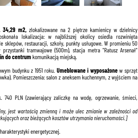
.
34,29
m2,
zlokalizowane na 2 piętrze kamienicy w dzielnicy
konała lokalizacja: w najbliższej okolicy osiedla rozwinięta
le sklepów, restauracji, szkoły, punkty usługowe. W promieniu 50
y przystanki tramwajowe (500m), stacja metra "Ratusz Arsenał"
in do centrum
komunikacją miejską.
rowym budynku z 1951 roku.
Umeblowane i wyposażone
w sprzęt
alówka). Pomieszczenia: salon z aneksem kuchennym, z wyjściem na
. 740 PLN (zawierający zaliczkę na wodę, ogrzewanie, śmieci,
jny, jest wartością zmienną i może ulec zmianie w zależności od
szkujących oraz bieżących kosztów utrzymania nieruchomości.]
arakterystyki energetycznej.