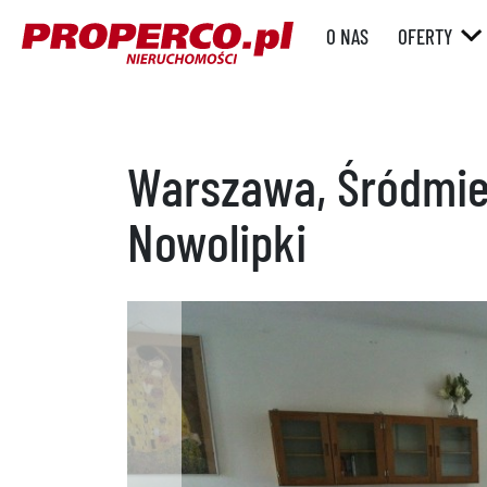
O NAS
OFERTY
RYNEK WT
RYNEK
PIERWOTN
Warszawa, Śródmie
Nowolipki