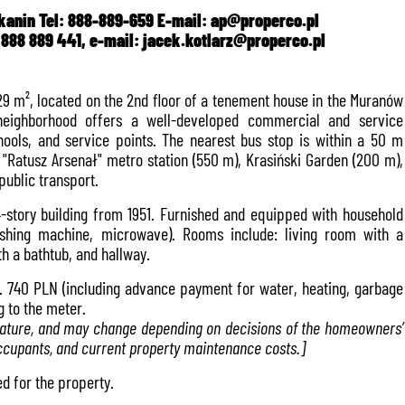
kanin Tel: 888-889-659 E-mail: ap@properco.pl
: 888 889 441, e-mail:
jacek.kotlarz@properco.pl
29 m², located on the 2nd floor of a tenement house in the Muranów
e neighborhood offers a well-developed commercial and service
hools, and service points. The nearest bus stop is within a 50 m
 "Ratusz Arsenał" metro station (550 m), Krasiński Garden (200 m),
 public transport.
4-story building from 1951. Furnished and equipped with household
washing machine, microwave). Rooms include: living room with a
h a bathtub, and hallway.
. 740 PLN (including advance payment for water, heating, garbage
g to the meter.
in nature, and may change depending on decisions of the homeowners’
ccupants, and current property maintenance costs.]
d for the property.