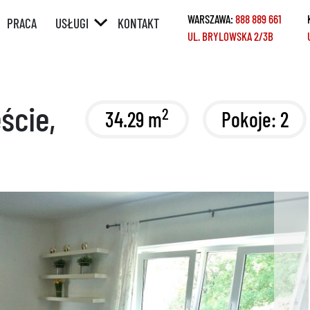
WARSZAWA:
888 889 661
PRACA
USŁUGI
KONTAKT
UL. BRYLOWSKA 2/3B
ÓRNY
POŚREDNICTWO
W SPRZEDAŻY /
WYNAJMIE
Y
POŚREDNICTWO
ście,
2
34.29 m
Pokoje: 2
W ZAKUPIE /
NAJMIE
KREDYTY
REMONTY
HOME STAGING