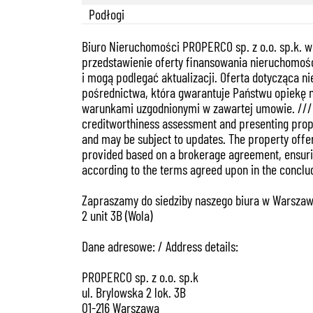
Podłogi
Biuro Nieruchomości PROPERCO sp. z o.o. sp.k. w
przedstawienie oferty finansowania nieruchomośc
i mogą podlegać aktualizacji. Oferta dotycząca n
pośrednictwa, która gwarantuje Państwu opiekę 
warunkami uzgodnionymi w zawartej umowie. /// Th
creditworthiness assessment and presenting proper
and may be subject to updates. The property offer 
provided based on a brokerage agreement, ensuring
according to the terms agreed upon in the concl
Zapraszamy do siedziby naszego biura w Warszawie 
2 unit 3B (Wola)
Dane adresowe: / Address details:
PROPERCO sp. z o.o. sp.k
ul. Brylowska 2 lok. 3B
01-216 Warszawa