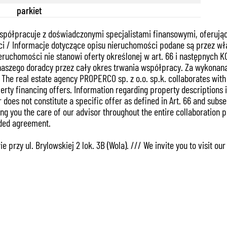
parkiet
spółpracuje z doświadczonymi specjalistami finansowymi, oferują
i / Informacje dotyczące opisu nieruchomości podane są przez wła
ieruchomości nie stanowi oferty określonej w art. 66 i następnych
naszego doradcy przez cały okres trwania współpracy. Za wykonan
e real estate agency PROPERCO sp. z o.o. sp.k. collaborates with e
ty financing offers. Information regarding property descriptions is
does not constitute a specific offer as defined in Art. 66 and subse
 you the care of our advisor throughout the entire collaboration p
uded agreement.
przy ul. Brylowskiej 2 lok. 3B (Wola). /// We invite you to visit ou