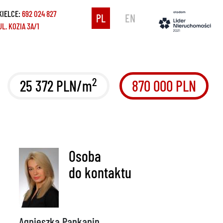
KIELCE:
692 024 827
PL
EN
UL. KOZIA 3A/1
2
25 372 PLN/m
870 000 PLN
Osoba
do kontaktu
Agnieszka Pankanin