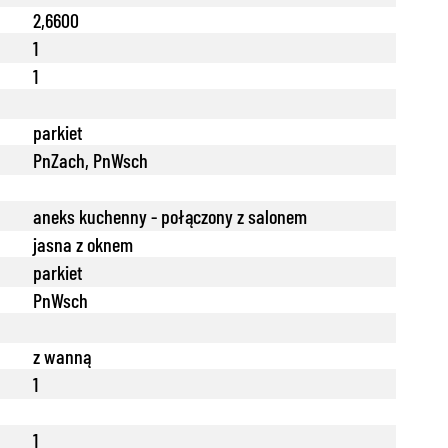
2,6600
1
1
parkiet
PnZach, PnWsch
aneks kuchenny - połączony z salonem
jasna z oknem
parkiet
PnWsch
z wanną
1
1