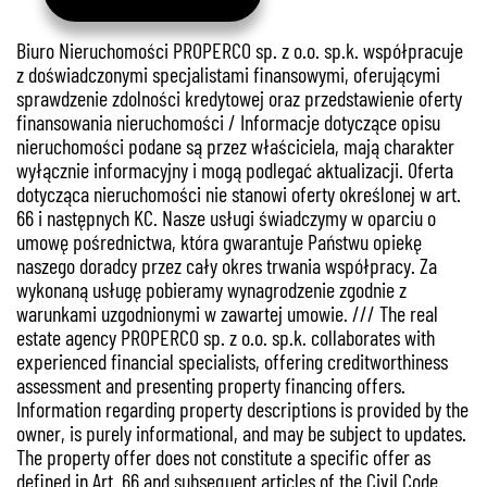
Biuro Nieruchomości PROPERCO sp. z o.o. sp.k. współpracuje
z doświadczonymi specjalistami finansowymi, oferującymi
sprawdzenie zdolności kredytowej oraz przedstawienie oferty
finansowania nieruchomości / Informacje dotyczące opisu
nieruchomości podane są przez właściciela, mają charakter
wyłącznie informacyjny i mogą podlegać aktualizacji. Oferta
dotycząca nieruchomości nie stanowi oferty określonej w art.
66 i następnych KC. Nasze usługi świadczymy w oparciu o
umowę pośrednictwa, która gwarantuje Państwu opiekę
naszego doradcy przez cały okres trwania współpracy. Za
wykonaną usługę pobieramy wynagrodzenie zgodnie z
warunkami uzgodnionymi w zawartej umowie. /// The real
estate agency PROPERCO sp. z o.o. sp.k. collaborates with
experienced financial specialists, offering creditworthiness
assessment and presenting property financing offers.
Information regarding property descriptions is provided by the
owner, is purely informational, and may be subject to updates.
The property offer does not constitute a specific offer as
defined in Art. 66 and subsequent articles of the Civil Code.