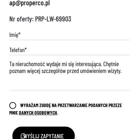
ap@properco.pl
Nr oferty: PRP-LW-69903
888 889 661
692 024 827
WYRAŻAM ZGODĘ NA PRZETWARZANIE PODANYCH PRZEZE
MNIE
DANYCH OSOBOWYCH
.
WYŚLIJ ZAPYTANIE