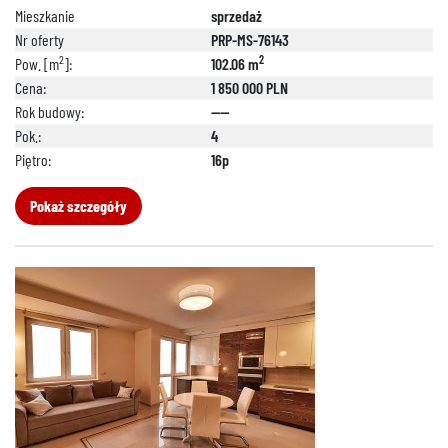
Mieszkanie
sprzedaż
Nr oferty
PRP-MS-76143
2
2
Pow. [m
]:
102.06 m
Cena:
1 850 000 PLN
Rok budowy:
----
Pok.:
4
Piętro:
16p
Pokaż szczegóły
888 889 661