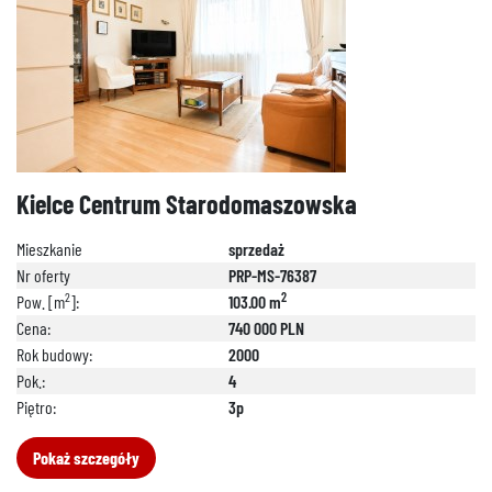
Kielce Centrum Starodomaszowska
Mieszkanie
sprzedaż
Nr oferty
PRP-MS-76387
2
2
Pow. [m
]:
103.00 m
Cena:
740 000 PLN
Rok budowy:
2000
Pok.:
4
Piętro:
3p
Pokaż szczegóły