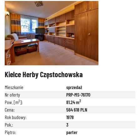
Kielce Herby Częstochowska
Mieszkanie
sprzedaż
Nr oferty
PRP-MS-76170
2
2
Pow. [m
]:
81.24 m
Cena:
564 618 PLN
Rok budowy:
1978
Pok.:
3
Piętro:
parter