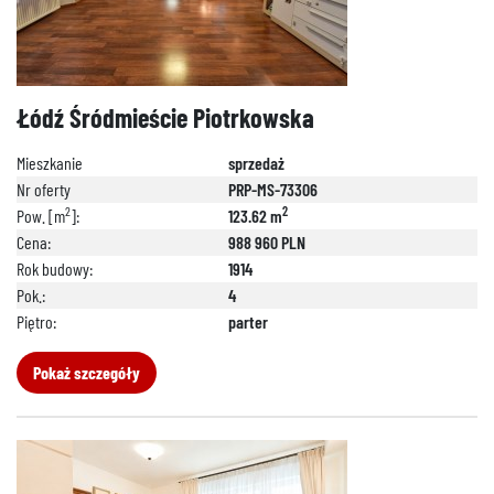
Łódź Śródmieście Piotrkowska
Mieszkanie
sprzedaż
Nr oferty
PRP-MS-73306
2
2
Pow. [m
]:
123.62 m
Cena:
988 960 PLN
Rok budowy:
1914
Pok.:
4
Piętro:
parter
Pokaż szczegóły