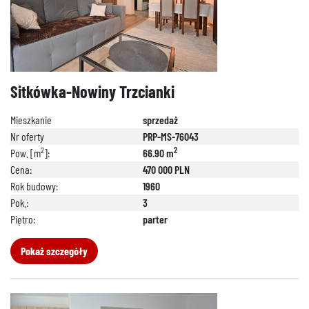
Sitkówka-Nowiny Trzcianki
Mieszkanie
sprzedaż
Nr oferty
PRP-MS-76043
2
2
Pow. [m
]:
66.90 m
Cena:
470 000 PLN
Rok budowy:
1960
Pok.:
3
Piętro:
parter
Pokaż szczegóły