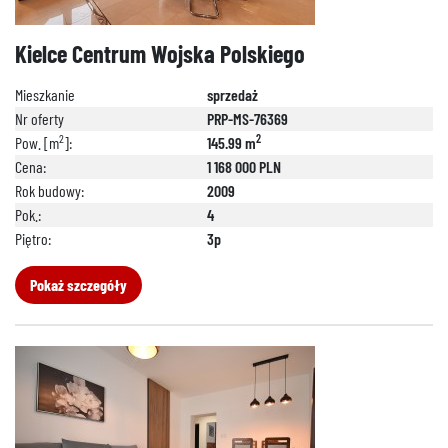
692 024 827
Kielce Centrum Wojska Polskiego
Mieszkanie
sprzedaż
Nr oferty
PRP-MS-76369
2
2
Pow. [m
]:
145.99 m
Cena:
1 168 000 PLN
Rok budowy:
2009
Pok.:
4
Piętro:
3p
Pokaż szczegóły