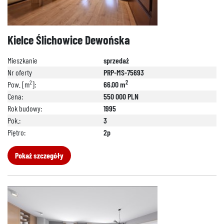
Kielce Ślichowice Dewońska
Mieszkanie
sprzedaż
Nr oferty
PRP-MS-75693
2
2
Pow. [m
]:
66.00 m
Cena:
550 000 PLN
Rok budowy:
1995
Pok.:
3
Piętro:
2p
Pokaż szczegóły