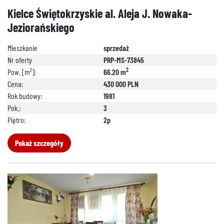
Kielce Świętokrzyskie al. Aleja J. Nowaka-
Jeziorańskiego
Mieszkanie
sprzedaż
Nr oferty
PRP-MS-73845
2
2
Pow. [m
]:
66.20 m
Cena:
430 000 PLN
Rok budowy:
1981
Pok.:
3
Piętro:
2p
Pokaż szczegóły