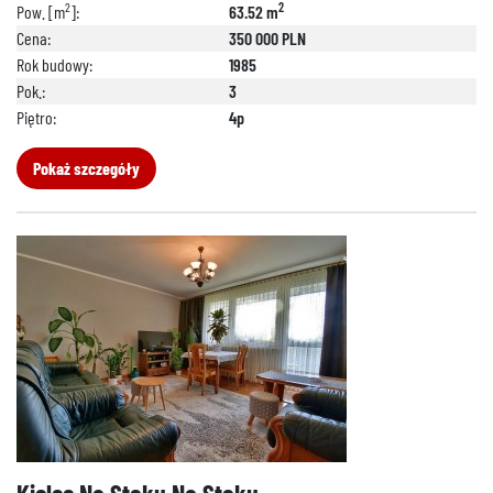
2
2
Pow. [m
]:
63.52 m
Cena:
350 000 PLN
Rok budowy:
1985
Pok.:
3
Piętro:
4p
Pokaż szczegóły