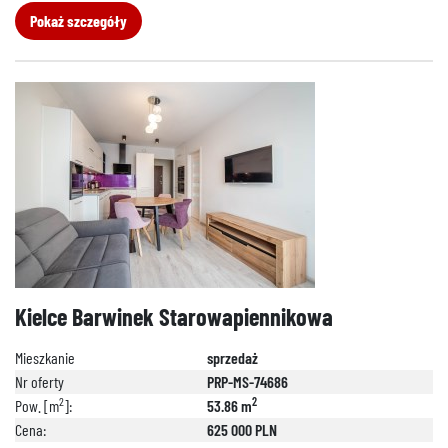
Pokaż szczegóły
Kielce Barwinek Starowapiennikowa
Mieszkanie
sprzedaż
Nr oferty
PRP-MS-74686
2
2
Pow. [m
]:
53.86 m
Cena:
625 000 PLN