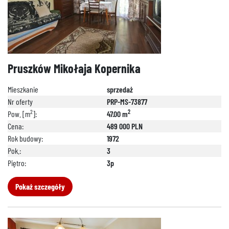
Pruszków Mikołaja Kopernika
Mieszkanie
sprzedaż
Nr oferty
PRP-MS-73877
2
2
Pow. [m
]:
47.00 m
Cena:
489 000 PLN
Rok budowy:
1972
Pok.:
3
Piętro:
3p
Pokaż szczegóły