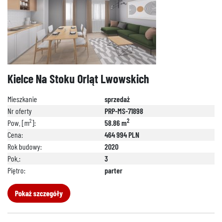
Kielce Na Stoku Orląt Lwowskich
Mieszkanie
sprzedaż
Nr oferty
PRP-MS-71898
2
2
Pow. [m
]:
58.86 m
Cena:
464 994 PLN
Rok budowy:
2020
Pok.:
3
Piętro:
parter
Pokaż szczegóły