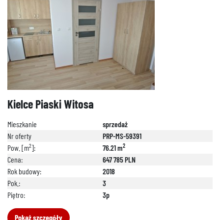
Kielce Piaski Witosa
Mieszkanie
sprzedaż
Nr oferty
PRP-MS-59391
2
2
Pow. [m
]:
76.21 m
Cena:
647 785 PLN
Rok budowy:
2018
Pok.:
3
Piętro:
3p
Pokaż szczegóły