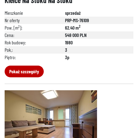
Kielce Na Stoku Na Stoku
Mieszkanie
sprzedaż
Nr oferty
PRP-MS-76109
2
2
Pow. [m
]:
62.40 m
Cena:
549 000 PLN
Rok budowy:
1980
Pok.:
3
Piętro:
3p
Pokaż szczegóły