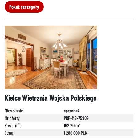
Pokaż szczegóły
Kielce Wietrznia Wojska Polskiego
Mieszkanie
sprzedaż
Nr oferty
PRP-MS-75909
2
2
Pow. [m
]:
162.20 m
Cena:
1 280 000 PLN