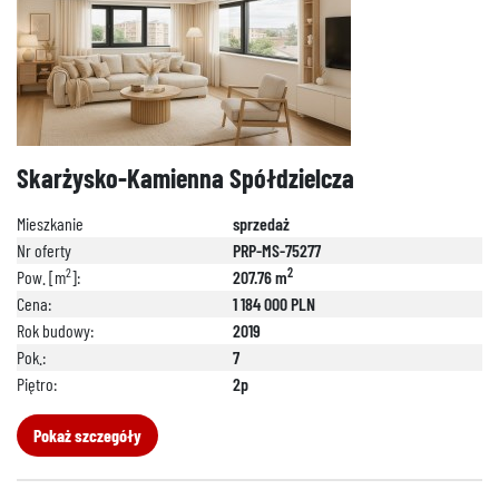
Skarżysko-Kamienna Spółdzielcza
Mieszkanie
sprzedaż
Nr oferty
PRP-MS-75277
2
2
Pow. [m
]:
207.76 m
Cena:
1 184 000 PLN
Rok budowy:
2019
Pok.:
7
Piętro:
2p
Pokaż szczegóły