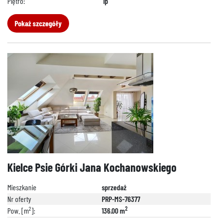
Piętro:
1p
Pokaż szczegóły
Kielce Psie Górki Jana Kochanowskiego
Mieszkanie
sprzedaż
Nr oferty
PRP-MS-76377
2
2
Pow. [m
]:
136.00 m