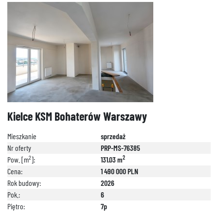
Kielce KSM Bohaterów Warszawy
Mieszkanie
sprzedaż
Nr oferty
PRP-MS-76385
2
2
Pow. [m
]:
131.03 m
Cena:
1 490 000 PLN
Rok budowy:
2026
Pok.:
6
Piętro:
7p