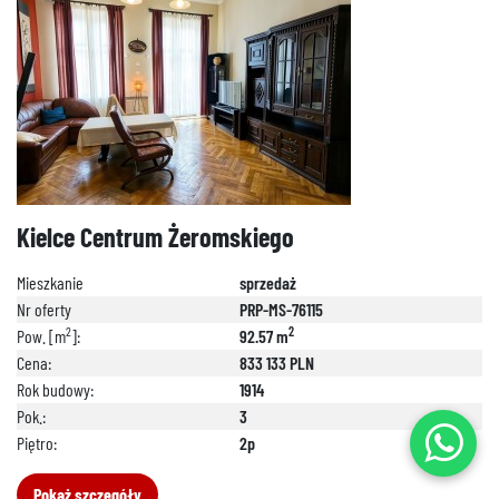
Kielce Centrum Żeromskiego
Mieszkanie
sprzedaż
Nr oferty
PRP-MS-76115
2
2
Pow. [m
]:
92.57 m
Cena:
833 133 PLN
Rok budowy:
1914
Pok.:
3
Piętro:
2p
Pokaż szczegóły