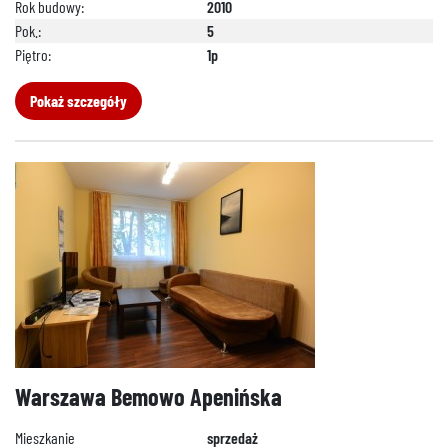
Rok budowy:
2010
Pok.:
5
Piętro:
1p
Pokaż szczegóły
Warszawa Bemowo Apenińska
Mieszkanie
sprzedaż