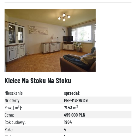
Kielce Na Stoku Na Stoku
Mieszkanie
sprzedaż
Nr oferty
PRP-MS-76139
2
2
Pow. [m
]:
71.43 m
Cena:
499 000 PLN
Rok budowy:
1984
Pok.:
4