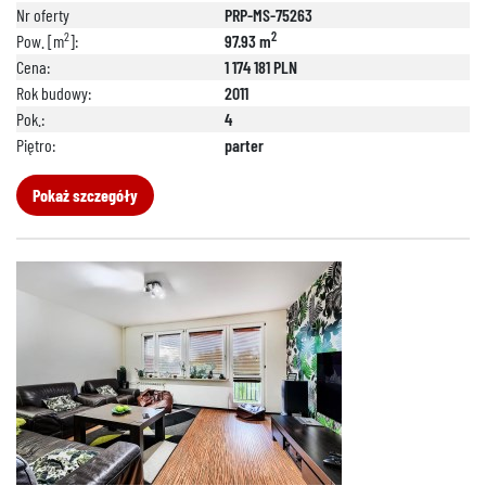
Nr oferty
PRP-MS-75263
2
2
Pow. [m
]:
97.93 m
Cena:
1 174 181 PLN
Rok budowy:
2011
Pok.:
4
Piętro:
parter
Pokaż szczegóły