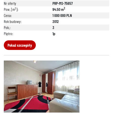
Nr oferty
PRP-MS-75657
2
2
Pow. [m
]:
94.50 m
Cena:
1 000 000 PLN
Rok budowy:
2012
Pok.:
3
Piętro:
1p
Pokaż szczegóły