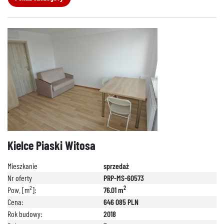
Kielce Piaski Witosa
Mieszkanie
sprzedaż
Nr oferty
PRP-MS-60573
2
2
Pow. [m
]:
76.01 m
Cena:
646 085 PLN
Rok budowy:
2018