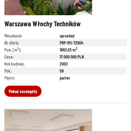
Warszawa Włochy Techników
Mieszkanie
sprzedaż
Nr oferty
PRP-MS-72904
2
2
Pow. [m
]:
1892.03 m
Cena:
17 000 000 PLN
Rok budowy:
2002
Pok.:
58
Piętro:
parter
Pokaż szczegóły