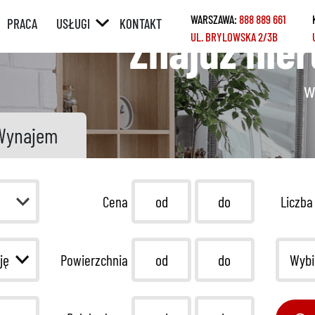
WARSZAWA:
888 889 661
PRACA
USŁUGI
KONTAKT
Znajdź nie
UL. BRYLOWSKA 2/3B
ÓRNY
POŚREDNICTWO
W SPRZEDAŻY /
WYNAJMIE
w
Y
POŚREDNICTWO
W ZAKUPIE /
Wynajem
NAJMIE
KREDYTY
REMONTY
Cena
Liczba
HOME STAGING
Wybi
Powierzchnia