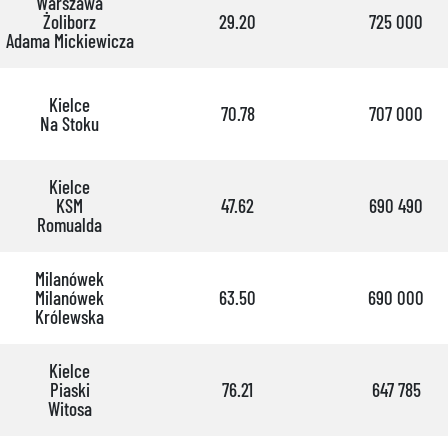
Warszawa
Żoliborz
29.20
725 000
Adama Mickiewicza
Kielce
70.78
707 000
Na Stoku
Kielce
KSM
47.62
690 490
Romualda
Milanówek
Milanówek
63.50
690 000
Królewska
Kielce
Piaski
76.21
647 785
Witosa