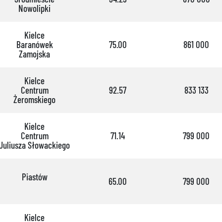
Nowolipki
Kielce
Baranówek
75.00
861 000
Zamojska
Kielce
Centrum
92.57
833 133
Żeromskiego
Kielce
Centrum
71.14
799 000
Juliusza Słowackiego
Piastów
65.00
799 000
Kielce