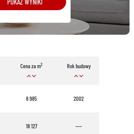
POKAŻ WYNIKI
2
Cena za m
Rok budowy
Pok.
8 985
2002
58
18 127
----
4