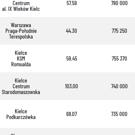
Centrum
57.59
790 000
al. IX Wieków Kielc
Warszawa
Praga-Południe
44.30
775 250
Terespolska
Kielce
KSM
59.45
755 370
Romualda
Kielce
Centrum
103.00
740 000
Starodomaszowska
Kielce
68.07
735 000
Podkarczówka