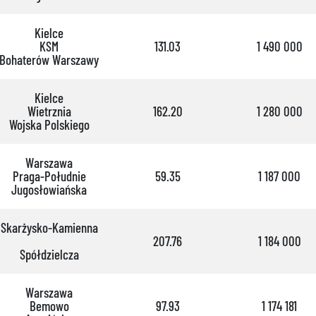
Kielce
KSM
131.03
1 490 000
Bohaterów Warszawy
Kielce
Wietrznia
162.20
1 280 000
Wojska Polskiego
Warszawa
Praga-Południe
59.35
1 187 000
Jugosłowiańska
Skarżysko-Kamienna
207.76
1 184 000
Spółdzielcza
Warszawa
Bemowo
97.93
1 174 181