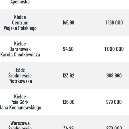
Apenińska
Kielce
Centrum
145.99
1 168 000
Wojska Polskiego
Kielce
Baranówek
94.50
1 000 000
Karola Chodkiewicza
Łódź
Śródmieście
123.62
988 960
Piotrkowska
Kielce
Psie Górki
136.00
979 000
Jana Kochanowskiego
Warszawa
Śródmieście
34.29
870 000