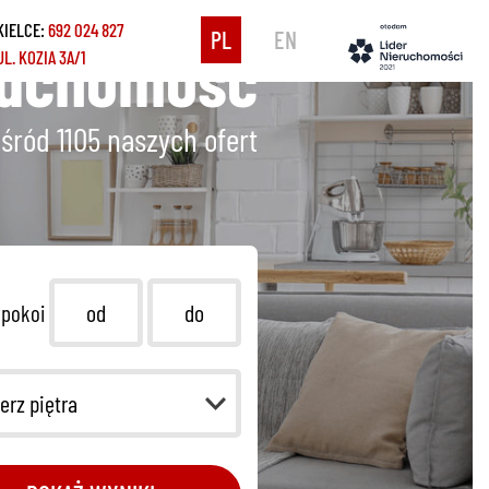
KIELCE:
692 024 827
PL
EN
ruchomość
UL. KOZIA 3A/1
śród 1105
naszych ofert
 pokoi
erz piętra