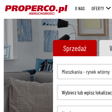
O NAS
OFERTY
RYNEK WT
RYNEK
PIERWOTN
Sprzedaż
Mieszkania - rynek wtórny