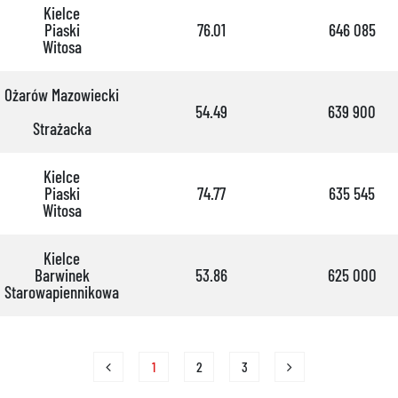
Kielce
Piaski
76.01
646 085
Witosa
Ożarów Mazowiecki
54.49
639 900
Strażacka
Kielce
Piaski
74.77
635 545
Witosa
Kielce
Barwinek
53.86
625 000
Starowapiennikowa
1
2
3