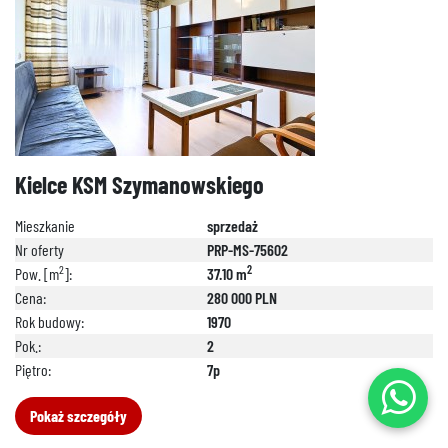
Kielce KSM Szymanowskiego
Mieszkanie
sprzedaż
Nr oferty
PRP-MS-75602
2
2
Pow. [m
]:
37.10 m
Cena:
280 000 PLN
Rok budowy:
1970
Pok.:
2
Piętro:
7p
Pokaż szczegóły