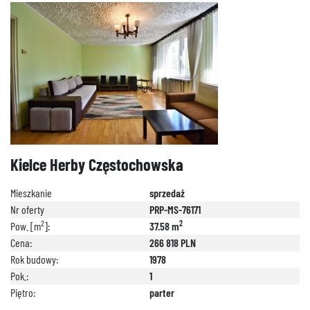
Kielce Herby Częstochowska
Mieszkanie
sprzedaż
Nr oferty
PRP-MS-76171
2
2
Pow. [m
]:
37.58 m
Cena:
266 818 PLN
Rok budowy:
1978
Pok.:
1
Piętro:
parter