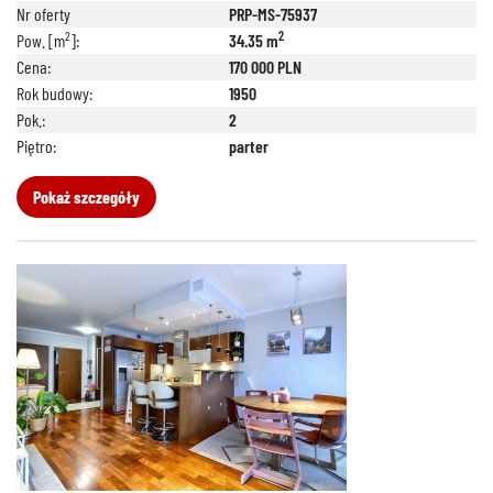
Nr oferty
PRP-MS-75937
2
2
Pow. [m
]:
34.35 m
Cena:
170 000 PLN
Rok budowy:
1950
Pok.:
2
Piętro:
parter
Pokaż szczegóły