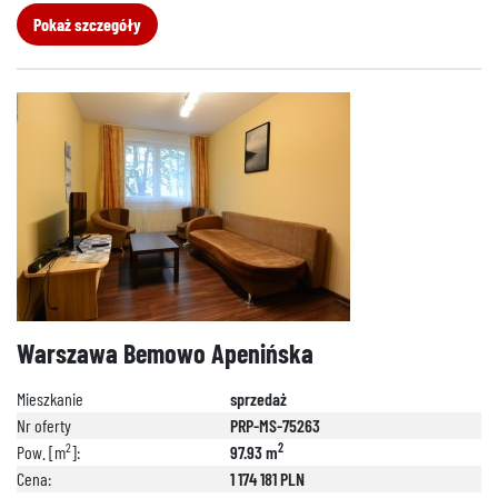
Pokaż szczegóły
Warszawa Bemowo Apenińska
Mieszkanie
sprzedaż
Nr oferty
PRP-MS-75263
2
2
Pow. [m
]:
97.93 m
Cena:
1 174 181 PLN