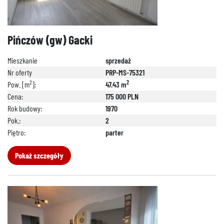
Pińczów (gw) Gacki
Mieszkanie
sprzedaż
Nr oferty
PRP-MS-75321
2
2
Pow. [m
]:
47.43 m
Cena:
175 000 PLN
Rok budowy:
1970
Pok.:
2
Piętro:
parter
Pokaż szczegóły