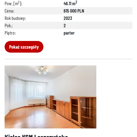
2
2
Pow. [m
]:
46.11 m
Cena:
615 000 PLN
Rok budowy:
2023
Pok.:
2
Piętro:
parter
Pokaż szczegóły