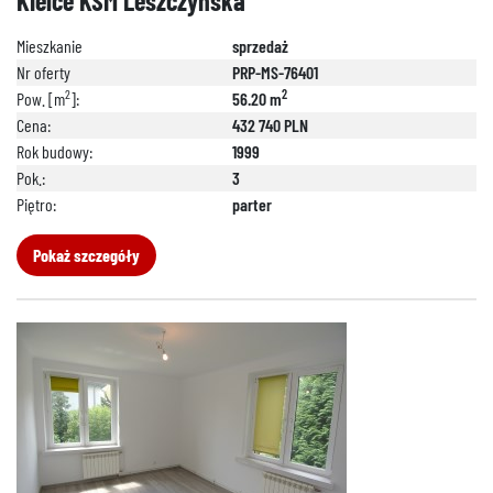
Kielce KSM Leszczyńska
Mieszkanie
sprzedaż
Nr oferty
PRP-MS-76401
2
2
Pow. [m
]:
56.20 m
Cena:
432 740 PLN
Rok budowy:
1999
Pok.:
3
Piętro:
parter
Pokaż szczegóły