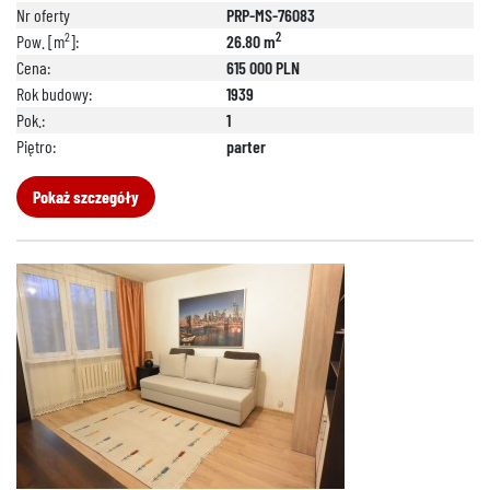
Nr oferty
PRP-MS-76083
2
2
Pow. [m
]:
26.80 m
Cena:
615 000 PLN
Rok budowy:
1939
Pok.:
1
Piętro:
parter
Pokaż szczegóły