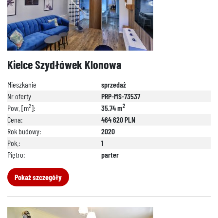
Kielce Szydłówek Klonowa
Mieszkanie
sprzedaż
Nr oferty
PRP-MS-73537
2
2
Pow. [m
]:
35.74 m
Cena:
464 620 PLN
Rok budowy:
2020
Pok.:
1
Piętro:
parter
Pokaż szczegóły