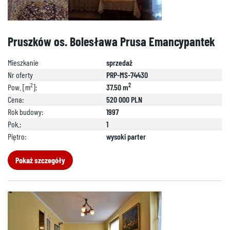
Pruszków os. Bolesława Prusa Emancypantek
Mieszkanie
sprzedaż
Nr oferty
PRP-MS-74430
2
2
Pow. [m
]:
37.50 m
Cena:
520 000 PLN
Rok budowy:
1997
Pok.:
1
Piętro:
wysoki parter
Pokaż szczegóły