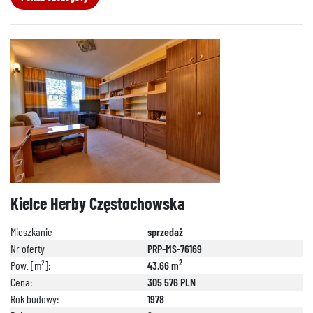
Kielce Herby Częstochowska
Mieszkanie
sprzedaż
Nr oferty
PRP-MS-76169
2
2
Pow. [m
]:
43.66 m
Cena:
305 576 PLN
Rok budowy:
1978