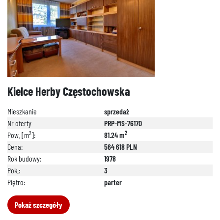
Kielce Herby Częstochowska
Mieszkanie
sprzedaż
Nr oferty
PRP-MS-76170
2
2
Pow. [m
]:
81.24 m
Cena:
564 618 PLN
Rok budowy:
1978
Pok.:
3
Piętro:
parter
Pokaż szczegóły