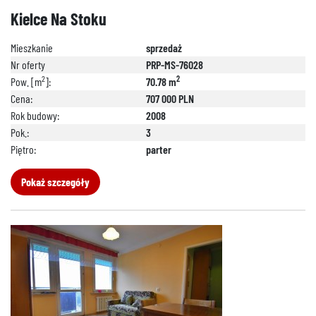
Kielce Na Stoku
Mieszkanie
sprzedaż
Nr oferty
PRP-MS-76028
2
2
Pow. [m
]:
70.78 m
Cena:
707 000 PLN
Rok budowy:
2008
Pok.:
3
Piętro:
parter
Pokaż szczegóły