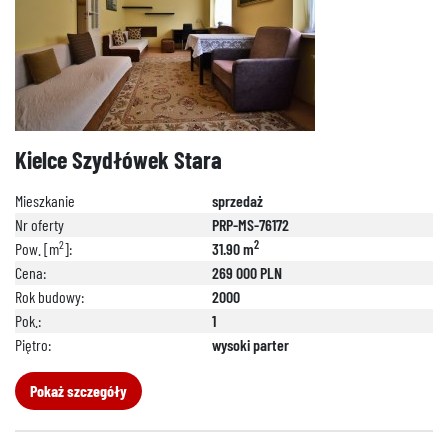
Kielce Szydłówek Stara
Mieszkanie
sprzedaż
Nr oferty
PRP-MS-76172
2
2
Pow. [m
]:
31.90 m
Cena:
269 000 PLN
Rok budowy:
2000
Pok.:
1
Piętro:
wysoki parter
Pokaż szczegóły