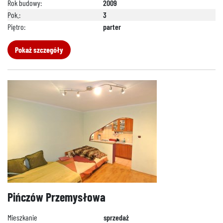
Rok budowy:
2009
Pok.:
3
Piętro:
parter
Pokaż szczegóły
Pińczów Przemysłowa
Mieszkanie
sprzedaż