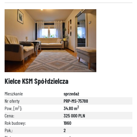
Kielce KSM Spółdzielcza
Mieszkanie
sprzedaż
Nr oferty
PRP-MS-75788
2
2
Pow. [m
]:
34.80 m
Cena:
325 000 PLN
Rok budowy:
1960
Pok.:
2