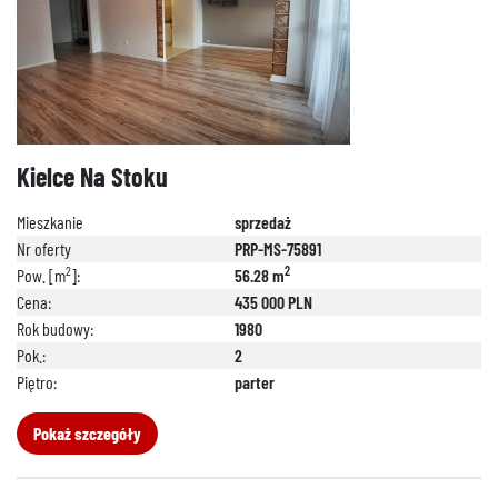
Kielce Na Stoku
Mieszkanie
sprzedaż
Nr oferty
PRP-MS-75891
2
2
Pow. [m
]:
56.28 m
Cena:
435 000 PLN
Rok budowy:
1980
Pok.:
2
Piętro:
parter
Pokaż szczegóły