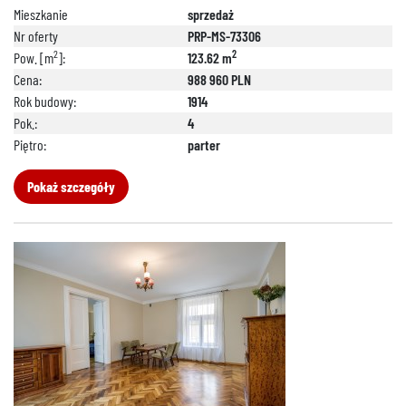
Mieszkanie
sprzedaż
Nr oferty
PRP-MS-73306
2
2
Pow. [m
]:
123.62 m
Cena:
988 960 PLN
Rok budowy:
1914
Pok.:
4
Piętro:
parter
Pokaż szczegóły
888 889 661