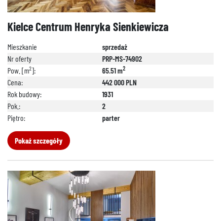
692 024 827
Kielce Centrum Henryka Sienkiewicza
Mieszkanie
sprzedaż
Nr oferty
PRP-MS-74902
2
2
Pow. [m
]:
65.51 m
Cena:
442 000 PLN
Rok budowy:
1931
Pok.:
2
Piętro:
parter
Pokaż szczegóły