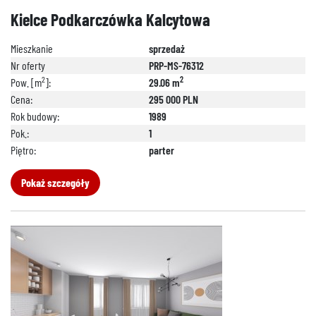
Kielce Podkarczówka Kalcytowa
Mieszkanie
sprzedaż
Nr oferty
PRP-MS-76312
2
2
Pow. [m
]:
29.06 m
Cena:
295 000 PLN
Rok budowy:
1989
Pok.:
1
Piętro:
parter
Pokaż szczegóły