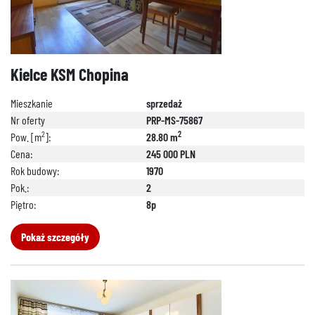
Kielce KSM Chopina
Mieszkanie
sprzedaż
Nr oferty
PRP-MS-75867
2
2
Pow. [m
]:
28.80 m
Cena:
245 000 PLN
Rok budowy:
1970
Pok.:
2
Piętro:
8p
Pokaż szczegóły