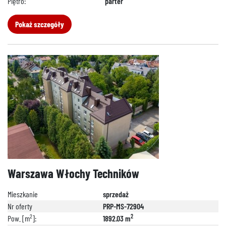
Piętro:
parter
Pokaż szczegóły
Warszawa Włochy Techników
Mieszkanie
sprzedaż
Nr oferty
PRP-MS-72904
2
2
Pow. [m
]:
1892.03 m