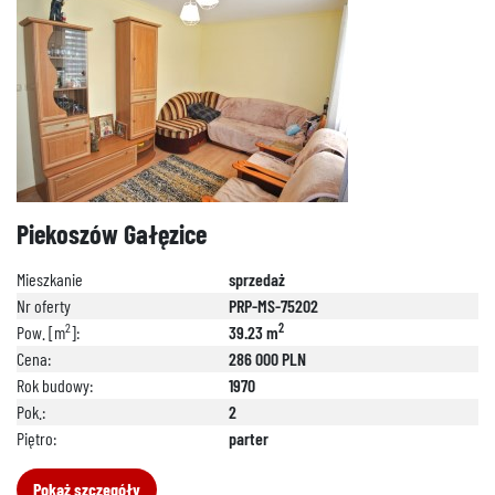
Piekoszów Gałęzice
Mieszkanie
sprzedaż
Nr oferty
PRP-MS-75202
2
2
Pow. [m
]:
39.23 m
Cena:
286 000 PLN
Rok budowy:
1970
Pok.:
2
Piętro:
parter
Pokaż szczegóły