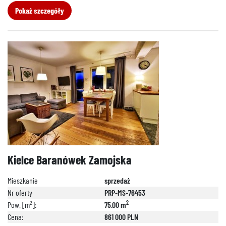
Pokaż szczegóły
Kielce Baranówek Zamojska
Mieszkanie
sprzedaż
Nr oferty
PRP-MS-76453
2
2
Pow. [m
]:
75.00 m
Cena:
861 000 PLN