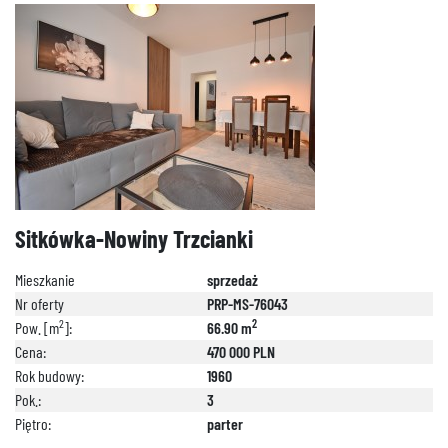
Sitkówka-Nowiny Trzcianki
Mieszkanie
sprzedaż
Nr oferty
PRP-MS-76043
2
2
Pow. [m
]:
66.90 m
Cena:
470 000 PLN
Rok budowy:
1960
Pok.:
3
Piętro:
parter