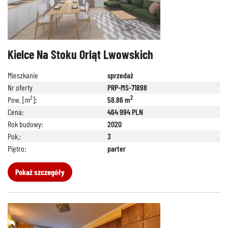
Kielce Na Stoku Orląt Lwowskich
Mieszkanie
sprzedaż
Nr oferty
PRP-MS-71898
2
2
Pow. [m
]:
58.86 m
Cena:
464 994 PLN
Rok budowy:
2020
Pok.:
3
Piętro:
parter
Pokaż szczegóły