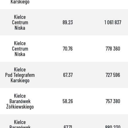
Karskiego
Kielce
Centrum
89.23
1 061 837
Niska
Kielce
Centrum
70.76
778 360
Niska
Kielce
Pod Telegrafem
67.37
727 596
Karskiego
Kielce
Baranówek
58.26
757 380
Żółkiewskiego
Kielce
Baranówek
67.71
880 230