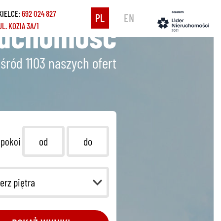
KIELCE:
692 024 827
PL
EN
ruchomość
UL. KOZIA 3A/1
śród 1103
naszych ofert
 pokoi
erz piętra