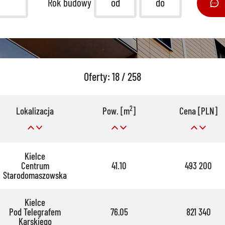
Rok budowy
Oferty: 18 / 258
2
Lokalizacja
Pow. [m
]
Cena [PLN]
Kielce
Centrum
41.10
493 200
Starodomaszowska
Kielce
Pod Telegrafem
76.05
821 340
Karskiego