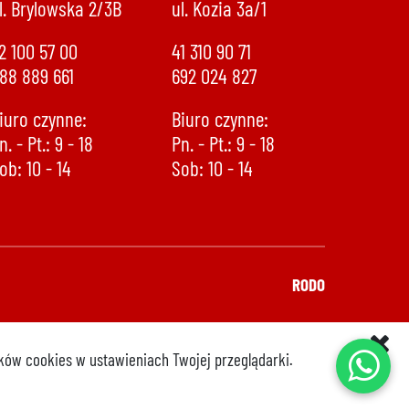
l. Brylowska 2/3B
ul. Kozia 3a/1
2 100 57 00
41 310 90 71
88 889 661
692 024 827
iuro czynne:
Biuro czynne:
n. - Pt.: 9 - 18
Pn. - Pt.: 9 - 18
ob: 10 - 14
Sob: 10 - 14
888 889 661
692 024 827
RODO
ików cookies w ustawieniach Twojej przeglądarki.