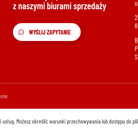
u
z naszymi biurami sprzedaży
2
8
WYŚLIJ ZAPYTANIE
B
P
S
żone
cji usług. Możesz określić warunki przechowywania lub dostępu do pl