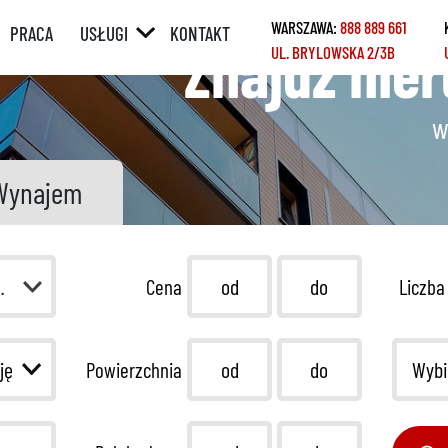
WARSZAWA:
888 889 661
PRACA
USŁUGI
KONTAKT
Znajdź nie
UL. BRYLOWSKA 2/3B
ÓRNY
POŚREDNICTWO
W SPRZEDAŻY /
WYNAJMIE
w
Y
POŚREDNICTWO
W ZAKUPIE /
Wynajem
NAJMIE
KREDYTY
REMONTY
 pierwotny
Cena
Liczba
HOME STAGING
Wybi
Powierzchnia