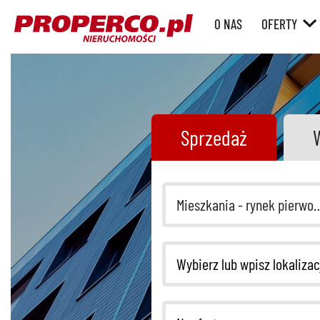
O NAS
OFERTY
RYNEK WT
RYNEK
PIERWOTN
Sprzedaż
Mieszkania - rynek