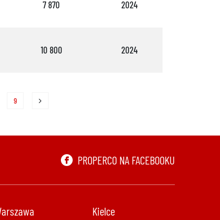
7 870
2024
4
10 800
2024
4
9
PROPERCO NA FACEBOOKU
arszawa
Kielce