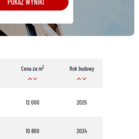
POKAŻ WYNIKI
2
Cena za m
Rok budowy
Pok.
12 000
2025
2
10 800
2024
4