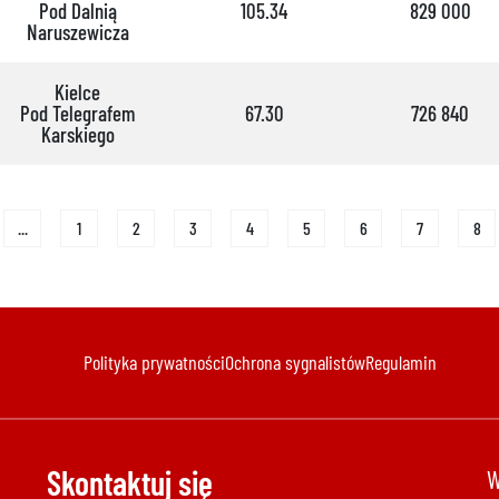
Pod Dalnią
105.34
829 000
Naruszewicza
Kielce
Pod Telegrafem
67.30
726 840
Karskiego
...
1
2
3
4
5
6
7
8
Polityka prywatności
Ochrona sygnalistów
Regulamin
Skontaktuj się
W