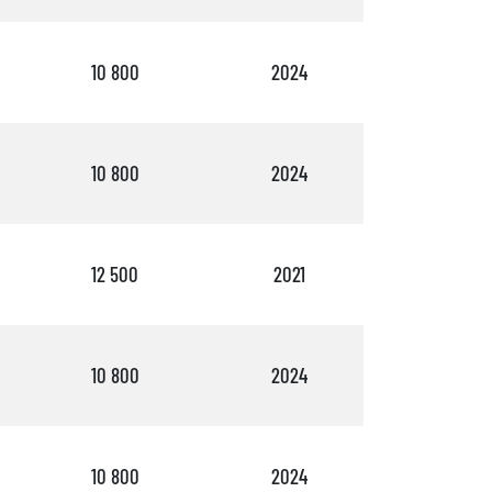
10 800
2024
3
10 800
2024
3
12 500
2021
3
10 800
2024
4
10 800
2024
3