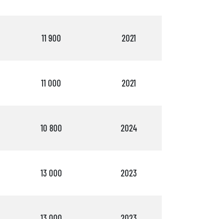
11 900
2021
4
11 000
2021
3
10 800
2024
4
13 000
2023
3
13 000
2023
4