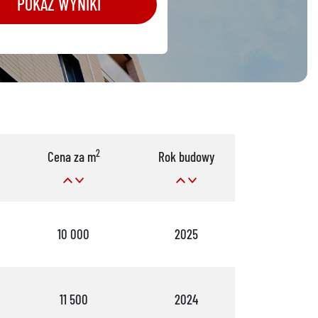
POKAŻ WYNIKI
2
Cena za m
Rok budowy
Pok.
10 000
2025
2
11 500
2024
6