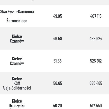
Skarżysko-Kamienna
49.05
407 115
Żeromskiego
Kielce
46.58
488 624
Czarnów
Kielce
51.56
525 912
Czarnów
Kielce
KSM
56.65
685 465
Aleja Solidarności
Kielce
Uroczysko
46.20
517 440