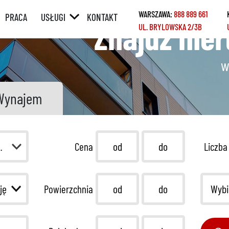
WARSZAWA:
888 889 661
PRACA
USŁUGI
KONTAKT
Znajdź nie
UL. BRYLOWSKA 2/3B
ÓRNY
POŚREDNICTWO
W SPRZEDAŻY /
WYNAJMIE
w
Y
POŚREDNICTWO
W ZAKUPIE /
Wynajem
NAJMIE
KREDYTY
REMONTY
 pierwotny
Cena
Liczba
HOME STAGING
Wybi
Powierzchnia