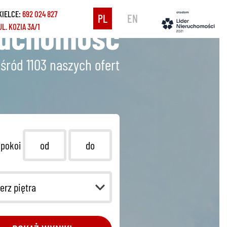
KIELCE:
692 024 827
PL
EN
ruchomość
UL. KOZIA 3A/1
śród 1103
naszych ofert
 pokoi
erz piętra