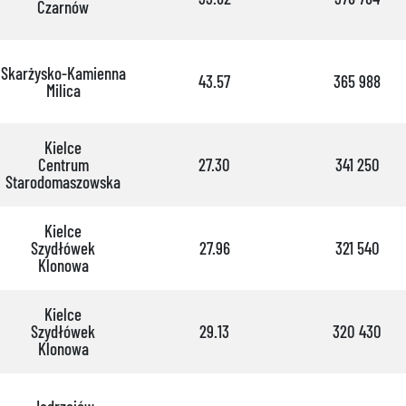
Czarnów
Skarżysko-Kamienna
43.57
365 988
Milica
Kielce
Centrum
27.30
341 250
Starodomaszowska
Kielce
Szydłówek
27.96
321 540
Klonowa
Kielce
Szydłówek
29.13
320 430
Klonowa