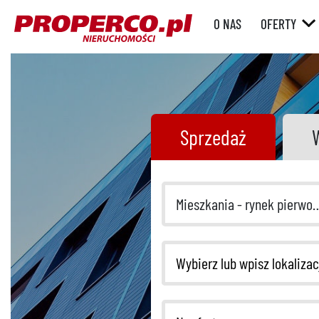
O NAS
OFERTY
RYNEK WT
RYNEK
PIERWOTN
Sprzedaż
Mieszkania - rynek