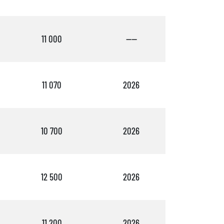
11 000
----
2
11 070
2026
2
10 700
2026
2
12 500
2026
2
11 200
2026
2