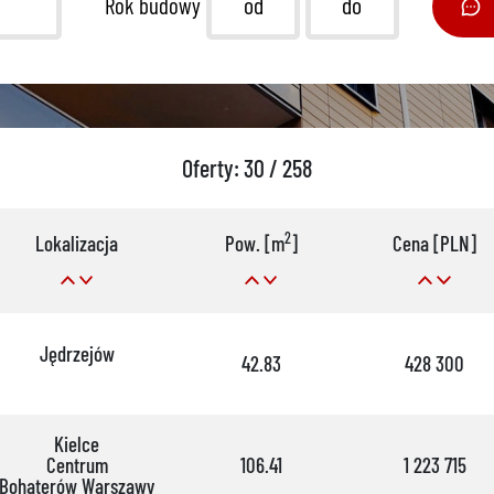
Rok budowy
Oferty: 30 / 258
2
Lokalizacja
Pow. [m
]
Cena [PLN]
Jędrzejów
42.83
428 300
Kielce
Centrum
106.41
1 223 715
Bohaterów Warszawy