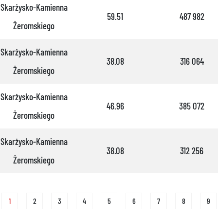
Skarżysko-Kamienna
59.51
487 982
Żeromskiego
Skarżysko-Kamienna
38.08
316 064
Żeromskiego
Skarżysko-Kamienna
46.96
385 072
Żeromskiego
Skarżysko-Kamienna
38.08
312 256
Żeromskiego
1
2
3
4
5
6
7
8
9