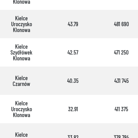
Klonowa
Kielce
Uroczysko
43.79
481 690
Klonowa
Kielce
Szydłówek
42.57
471 250
Klonowa
Kielce
40.35
431 745
Czarnów
Kielce
Uroczysko
32.91
411 375
Klonowa
Kielce
33.82
378 784