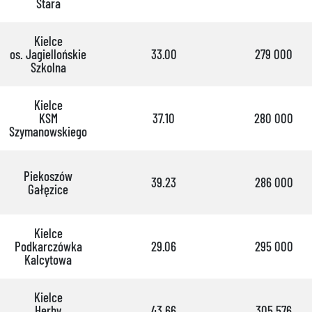
Stara
Kielce
os. Jagiellońskie
33.00
279 000
Szkolna
Kielce
KSM
37.10
280 000
Szymanowskiego
Piekoszów
39.23
286 000
Gałęzice
Kielce
Podkarczówka
29.06
295 000
Kalcytowa
Kielce
Herby
43.66
305 576