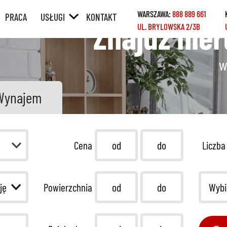
WARSZAWA:
888 889 661
PRACA
USŁUGI
KONTAKT
Znajdź nie
UL. BRYLOWSKA 2/3B
ÓRNY
POŚREDNICTWO
W SPRZEDAŻY /
WYNAJMIE
w
Y
POŚREDNICTWO
W ZAKUPIE /
Wynajem
NAJMIE
KREDYTY
REMONTY
Cena
Liczba
HOME STAGING
Wybi
Powierzchnia