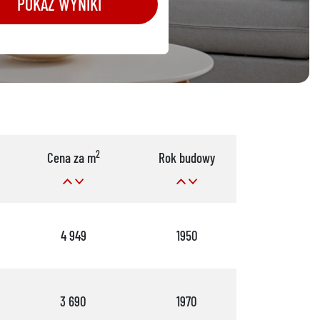
POKAŻ WYNIKI
2
Cena za m
Rok budowy
Pok.
4 949
1950
2
3 690
1970
2