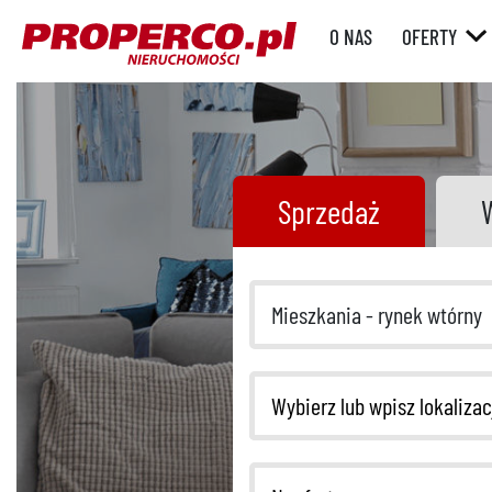
O NAS
OFERTY
RYNEK WT
RYNEK
PIERWOTN
Sprzedaż
Mieszkania - rynek wtórny