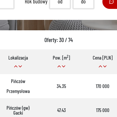
Rok budowy
Oferty: 30 / 74
2
Lokalizacja
Pow. [m
]
Cena [PLN]
Pińczów
34.35
170 000
Przemysłowa
Pińczów (gw)
47.43
175 000
Gacki