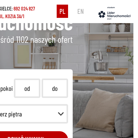
KIELCE:
692 024 827
PL
EN
ruchomość
UL. KOZIA 3A/1
śród 1102
naszych ofert
 pokoi
erz piętra