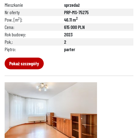
Mieszkanie
sprzedaż
Nr oferty
PRP-MS-75275
2
2
Pow. [m
]:
46.11 m
Cena:
615 000 PLN
Rok budowy:
2023
Pok.:
2
Piętro:
parter
Pokaż szczegóły
888 889 661