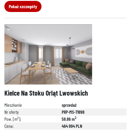
Pokaż szczegóły
Kielce Na Stoku Orląt Lwowskich
Mieszkanie
sprzedaż
Nr oferty
PRP-MS-71898
2
2
Pow. [m
]:
58.86 m
Cena:
464 994 PLN