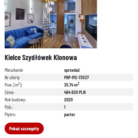
Kielce Szydłówek Klonowa
Mieszkanie
sprzedaż
Nr oferty
PRP-MS-73537
2
2
Pow. [m
]:
35.74 m
Cena:
464 620 PLN
Rok budowy:
2020
Pok.:
1
Piętro:
parter
Pokaż szczegóły