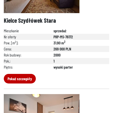
Kielce Szydłówek Stara
Mieszkanie
sprzedaż
Nr oferty
PRP-MS-76172
2
2
Pow. [m
]:
31.90 m
Cena:
269 000 PLN
Rok budowy:
2000
Pok.:
1
Piętro:
wysoki parter
Pokaż szczegóły