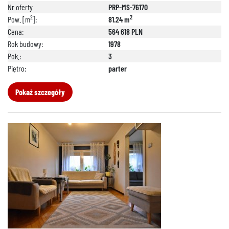
Nr oferty
PRP-MS-76170
2
2
Pow. [m
]:
81.24 m
Cena:
564 618 PLN
Rok budowy:
1978
Pok.:
3
Piętro:
parter
Pokaż szczegóły