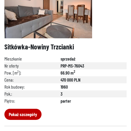
Sitkówka-Nowiny Trzcianki
Mieszkanie
sprzedaż
Nr oferty
PRP-MS-76043
2
2
Pow. [m
]:
66.90 m
Cena:
470 000 PLN
Rok budowy:
1960
Pok.:
3
Piętro:
parter
Pokaż szczegóły