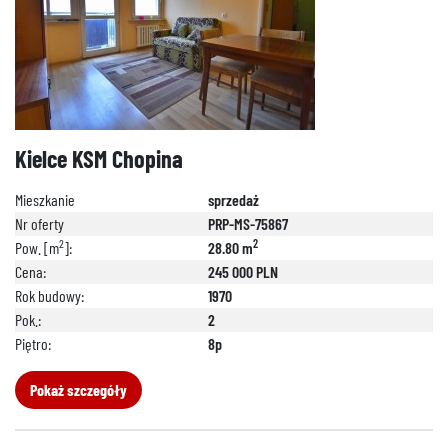
Kielce KSM Chopina
Mieszkanie
sprzedaż
Nr oferty
PRP-MS-75867
2
2
Pow. [m
]:
28.80 m
Cena:
245 000 PLN
Rok budowy:
1970
Pok.:
2
Piętro:
8p
Pokaż szczegóły