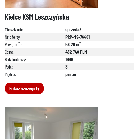
692 024 827
Kielce KSM Leszczyńska
Mieszkanie
sprzedaż
Nr oferty
PRP-MS-76401
2
2
Pow. [m
]:
56.20 m
Cena:
432 740 PLN
Rok budowy:
1999
Pok.:
3
Piętro:
parter
Pokaż szczegóły