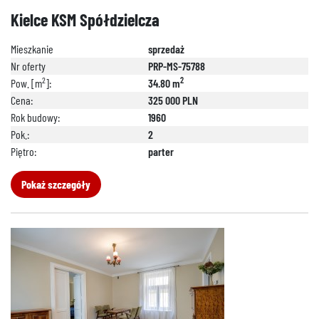
Kielce KSM Spółdzielcza
Mieszkanie
sprzedaż
Nr oferty
PRP-MS-75788
2
2
Pow. [m
]:
34.80 m
Cena:
325 000 PLN
Rok budowy:
1960
Pok.:
2
Piętro:
parter
Pokaż szczegóły