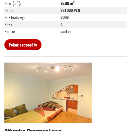
2
2
Pow. [m
]:
75.00 m
Cena:
861 000 PLN
Rok budowy:
2009
Pok.:
3
Piętro:
parter
Pokaż szczegóły