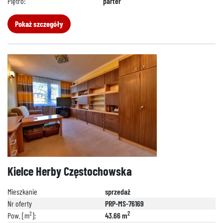
Piętro:
parter
Pokaż szczegóły
Kielce Herby Częstochowska
Mieszkanie
sprzedaż
Nr oferty
PRP-MS-76169
2
2
Pow. [m
]:
43.66 m