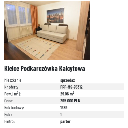
Kielce Podkarczówka Kalcytowa
Mieszkanie
sprzedaż
Nr oferty
PRP-MS-76312
2
2
Pow. [m
]:
29.06 m
Cena:
295 000 PLN
Rok budowy:
1989
Pok.:
1
Piętro:
parter