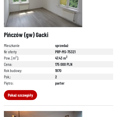
Pińczów (gw) Gacki
Mieszkanie
sprzedaż
Nr oferty
PRP-MS-75321
2
2
Pow. [m
]:
47.43 m
Cena:
175 000 PLN
Rok budowy:
1970
Pok.:
2
Piętro:
parter
Pokaż szczegóły