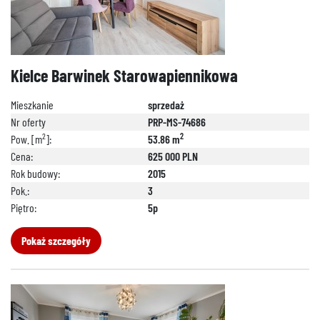
Kielce Barwinek Starowapiennikowa
Mieszkanie
sprzedaż
Nr oferty
PRP-MS-74686
2
2
Pow. [m
]:
53.86 m
Cena:
625 000 PLN
Rok budowy:
2015
Pok.:
3
Piętro:
5p
Pokaż szczegóły