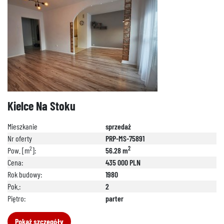
Kielce Na Stoku
Mieszkanie
sprzedaż
Nr oferty
PRP-MS-75891
2
2
Pow. [m
]:
56.28 m
Cena:
435 000 PLN
Rok budowy:
1980
Pok.:
2
Piętro:
parter
Pokaż szczegóły