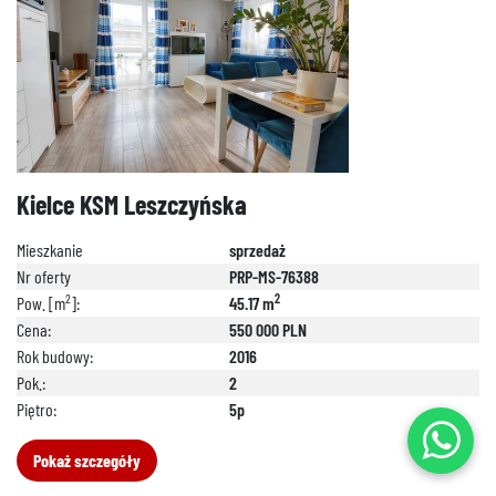
Kielce KSM Leszczyńska
Mieszkanie
sprzedaż
Nr oferty
PRP-MS-76388
2
2
Pow. [m
]:
45.17 m
Cena:
550 000 PLN
Rok budowy:
2016
Pok.:
2
Piętro:
5p
Pokaż szczegóły