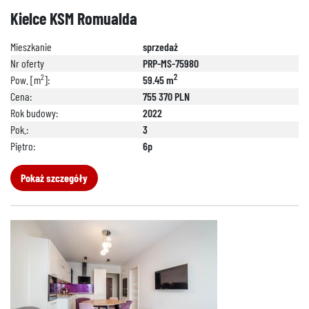
Kielce KSM Romualda
Mieszkanie
sprzedaż
Nr oferty
PRP-MS-75980
2
2
Pow. [m
]:
59.45 m
Cena:
755 370 PLN
Rok budowy:
2022
Pok.:
3
Piętro:
6p
Pokaż szczegóły