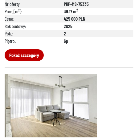
Nr oferty
PRP-MS-75335
2
2
Pow. [m
]:
39.17 m
Cena:
425 000 PLN
Rok budowy:
2025
Pok.:
2
Piętro:
6p
Pokaż szczegóły