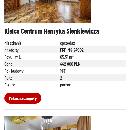
Kielce Centrum Henryka Sienkiewicza
Mieszkanie
sprzedaż
Nr oferty
PRP-MS-74902
2
2
Pow. [m
]:
65.51 m
Cena:
442 000 PLN
Rok budowy:
1931
Pok.:
2
Piętro:
parter
Pokaż szczegóły