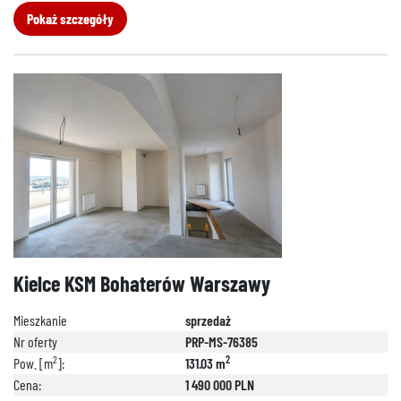
Pokaż szczegóły
Kielce KSM Bohaterów Warszawy
Mieszkanie
sprzedaż
Nr oferty
PRP-MS-76385
2
2
Pow. [m
]:
131.03 m
Cena:
1 490 000 PLN