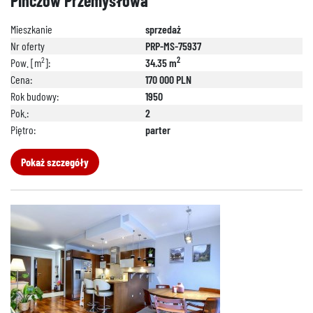
Pińczów Przemysłowa
Mieszkanie
sprzedaż
Nr oferty
PRP-MS-75937
2
2
Pow. [m
]:
34.35 m
Cena:
170 000 PLN
Rok budowy:
1950
Pok.:
2
Piętro:
parter
Pokaż szczegóły