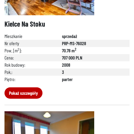
Kielce Na Stoku
Mieszkanie
sprzedaż
Nr oferty
PRP-MS-76028
2
2
Pow. [m
]:
70.78 m
Cena:
707 000 PLN
Rok budowy:
2008
Pok.:
3
Piętro:
parter
Pokaż szczegóły