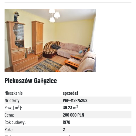
Piekoszów Gałęzice
Mieszkanie
sprzedaż
Nr oferty
PRP-MS-75202
2
2
Pow. [m
]:
39.23 m
Cena:
286 000 PLN
Rok budowy:
1970
Pok.:
2