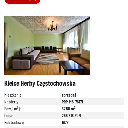
Kielce Herby Częstochowska
Mieszkanie
sprzedaż
Nr oferty
PRP-MS-76171
2
2
Pow. [m
]:
37.58 m
Cena:
266 818 PLN
Rok budowy:
1978