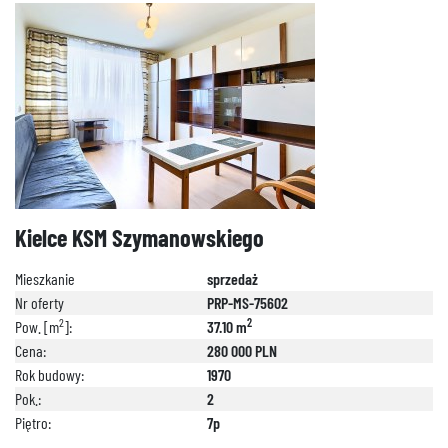
Kielce KSM Szymanowskiego
Mieszkanie
sprzedaż
Nr oferty
PRP-MS-75602
2
2
Pow. [m
]:
37.10 m
Cena:
280 000 PLN
Rok budowy:
1970
Pok.:
2
Piętro:
7p