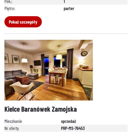
Pok.:
1
Piętro:
parter
Pokaż szczegóły
Kielce Baranówek Zamojska
Mieszkanie
sprzedaż
Nr oferty
PRP-MS-76453