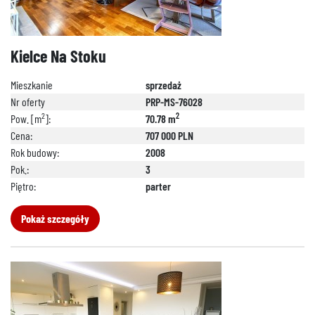
Kielce Na Stoku
Mieszkanie
sprzedaż
Nr oferty
PRP-MS-76028
2
2
Pow. [m
]:
70.78 m
Cena:
707 000 PLN
Rok budowy:
2008
Pok.:
3
Piętro:
parter
Pokaż szczegóły