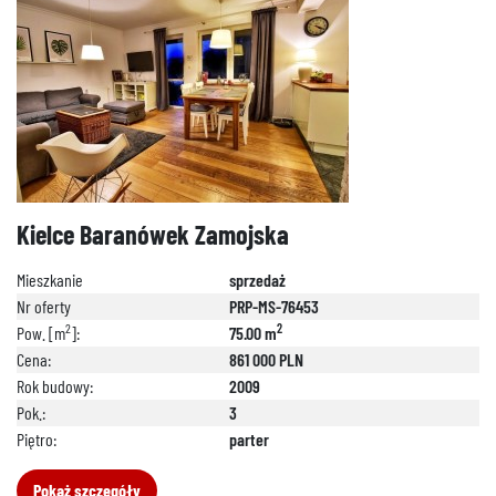
Kielce Baranówek Zamojska
Mieszkanie
sprzedaż
Nr oferty
PRP-MS-76453
2
2
Pow. [m
]:
75.00 m
Cena:
861 000 PLN
Rok budowy:
2009
Pok.:
3
Piętro:
parter
Pokaż szczegóły