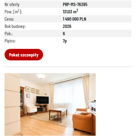
Nr oferty
PRP-MS-76385
2
2
Pow. [m
]:
131.03 m
Cena:
1 490 000 PLN
Rok budowy:
2026
Pok.:
6
Piętro:
7p
Pokaż szczegóły