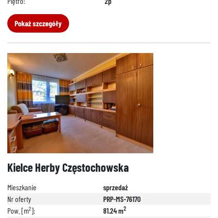
Piętro:
2p
Pokaż szczegóły
Kielce Herby Częstochowska
Mieszkanie
sprzedaż
Nr oferty
PRP-MS-76170
2
2
Pow. [m
]:
81.24 m