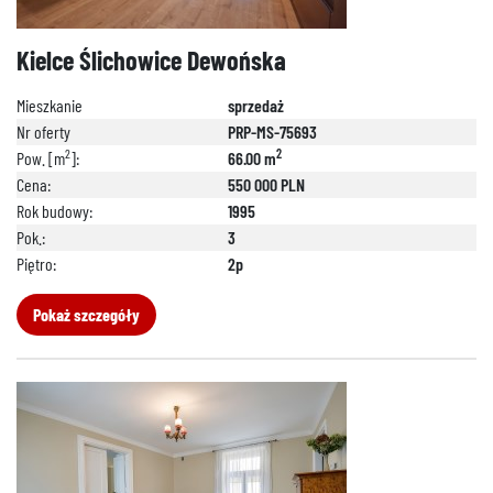
Kielce Ślichowice Dewońska
Mieszkanie
sprzedaż
Nr oferty
PRP-MS-75693
2
2
Pow. [m
]:
66.00 m
Cena:
550 000 PLN
Rok budowy:
1995
Pok.:
3
Piętro:
2p
Pokaż szczegóły