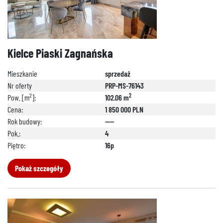
Kielce Piaski Zagnańska
Mieszkanie
sprzedaż
Nr oferty
PRP-MS-76143
2
2
Pow. [m
]:
102.06 m
Cena:
1 850 000 PLN
Rok budowy:
----
Pok.:
4
Piętro:
16p
Pokaż szczegóły