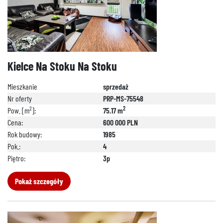
Kielce Na Stoku Na Stoku
Mieszkanie
sprzedaż
Nr oferty
PRP-MS-75548
2
2
Pow. [m
]:
75.17 m
Cena:
600 000 PLN
Rok budowy:
1985
Pok.:
4
Piętro:
3p
Pokaż szczegóły