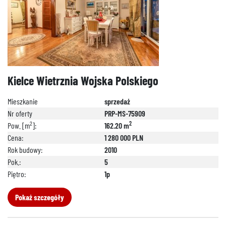
Kielce Wietrznia Wojska Polskiego
Mieszkanie
sprzedaż
Nr oferty
PRP-MS-75909
2
2
Pow. [m
]:
162.20 m
Cena:
1 280 000 PLN
Rok budowy:
2010
Pok.:
5
Piętro:
1p
Pokaż szczegóły