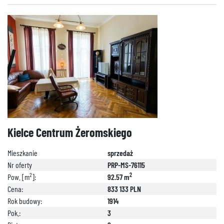
Kielce Centrum Żeromskiego
Mieszkanie
sprzedaż
Nr oferty
PRP-MS-76115
2
2
Pow. [m
]:
92.57 m
Cena:
833 133 PLN
Rok budowy:
1914
Pok.:
3