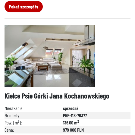
Pokaż szczegóły
Kielce Psie Górki Jana Kochanowskiego
Mieszkanie
sprzedaż
Nr oferty
PRP-MS-76377
2
2
Pow. [m
]:
136.00 m
Cena:
979 000 PLN