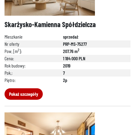
Skarżysko-Kamienna Spółdzielcza
Mieszkanie
sprzedaż
Nr oferty
PRP-MS-75277
2
2
Pow. [m
]:
207.76 m
Cena:
1 184 000 PLN
Rok budowy:
2019
Pok.:
7
Piętro:
2p
Pokaż szczegóły