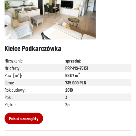
Kielce Podkarczówka
Mieszkanie
sprzedaż
Nr oferty
PRP-MS-75131
2
2
Pow. [m
]:
68.07 m
Cena:
735 000 PLN
Rok budowy:
2010
Pok.:
3
Piętro:
2p
Pokaż szczegóły