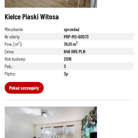
692 024 827
Kielce Piaski Witosa
Mieszkanie
sprzedaż
Nr oferty
PRP-MS-60573
2
2
Pow. [m
]:
76.01 m
Cena:
646 085 PLN
Rok budowy:
2018
Pok.:
3
Piętro:
3p
Pokaż szczegóły