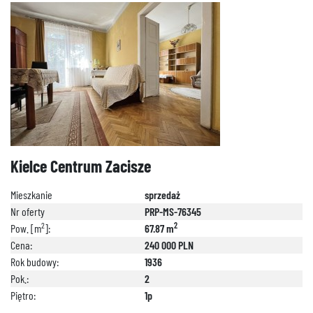
Kielce Centrum Zacisze
Mieszkanie
sprzedaż
Nr oferty
PRP-MS-76345
2
2
Pow. [m
]:
67.87 m
Cena:
240 000 PLN
Rok budowy:
1936
Pok.:
2
Piętro:
1p