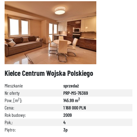
Kielce Centrum Wojska Polskiego
Mieszkanie
sprzedaż
Nr oferty
PRP-MS-76369
2
2
Pow. [m
]:
145.99 m
Cena:
1 168 000 PLN
Rok budowy:
2009
Pok.:
4
Piętro:
3p