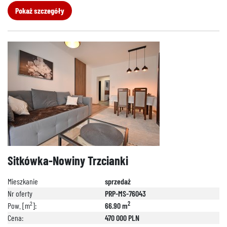
Pokaż szczegóły
Sitkówka-Nowiny Trzcianki
Mieszkanie
sprzedaż
Nr oferty
PRP-MS-76043
2
2
Pow. [m
]:
66.90 m
Cena:
470 000 PLN