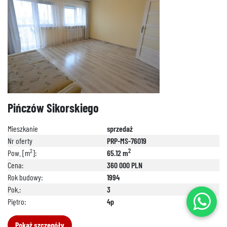
Pińczów Sikorskiego
Mieszkanie
sprzedaż
Nr oferty
PRP-MS-76019
2
2
Pow. [m
]:
65.12 m
Cena:
360 000 PLN
Rok budowy:
1994
Pok.:
3
Piętro:
4p
Pokaż szczegóły