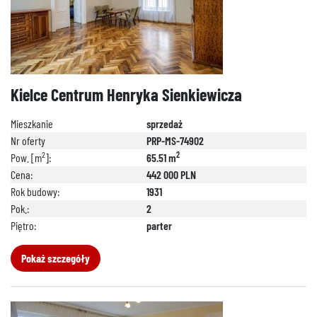
Kielce Centrum Henryka Sienkiewicza
Mieszkanie
sprzedaż
Nr oferty
PRP-MS-74902
2
2
Pow. [m
]:
65.51 m
Cena:
442 000 PLN
Rok budowy:
1931
Pok.:
2
Piętro:
parter
Pokaż szczegóły