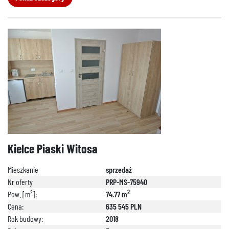
Kielce Piaski Witosa
Mieszkanie
sprzedaż
Nr oferty
PRP-MS-75940
2
2
Pow. [m
]:
74.77 m
Cena:
635 545 PLN
Rok budowy:
2018