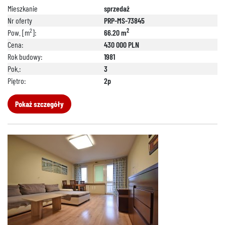
Mieszkanie
sprzedaż
Nr oferty
PRP-MS-73845
2
2
Pow. [m
]:
66.20 m
Cena:
430 000 PLN
Rok budowy:
1981
Pok.:
3
Piętro:
2p
Pokaż szczegóły