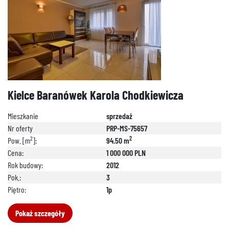
Kielce Baranówek Karola Chodkiewicza
Mieszkanie
sprzedaż
Nr oferty
PRP-MS-75657
2
2
Pow. [m
]:
94.50 m
Cena:
1 000 000 PLN
Rok budowy:
2012
Pok.:
3
Piętro:
1p
Pokaż szczegóły