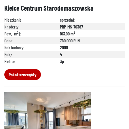
Kielce Centrum Starodomaszowska
Mieszkanie
sprzedaż
Nr oferty
PRP-MS-76387
2
2
Pow. [m
]:
103.00 m
Cena:
740 000 PLN
Rok budowy:
2000
Pok.:
4
Piętro:
3p
Pokaż szczegóły