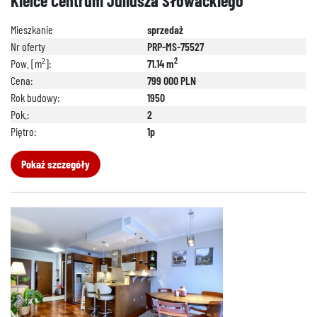
Kielce Centrum Juliusza Słowackiego
Mieszkanie
sprzedaż
Nr oferty
PRP-MS-75527
2
2
Pow. [m
]:
71.14 m
Cena:
799 000 PLN
Rok budowy:
1950
Pok.:
2
Piętro:
1p
Pokaż szczegóły