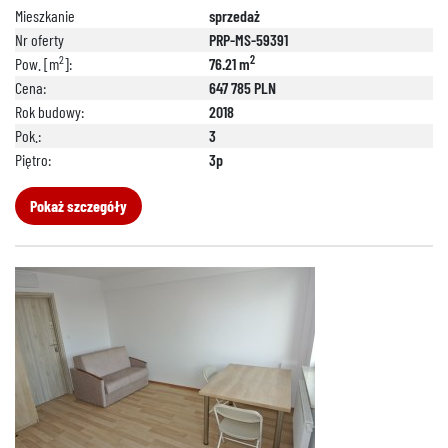
Mieszkanie
sprzedaż
Nr oferty
PRP-MS-59391
2
2
Pow. [m
]:
76.21 m
Cena:
647 785 PLN
Rok budowy:
2018
Pok.:
3
Piętro:
3p
Pokaż szczegóły
888 889 661