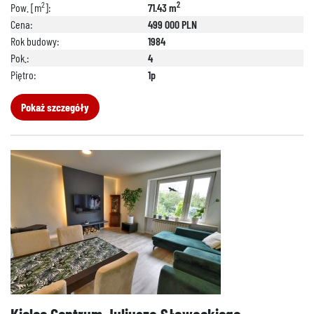
2
2
Pow. [m
]:
71.43 m
Cena:
499 000 PLN
Rok budowy:
1984
Pok.:
4
Piętro:
1p
Pokaż szczegóły