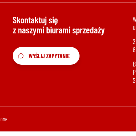
Skontaktuj się
W
u
z naszymi biurami sprzedaży
2
8
WYŚLIJ ZAPYTANIE
B
P
S
żone