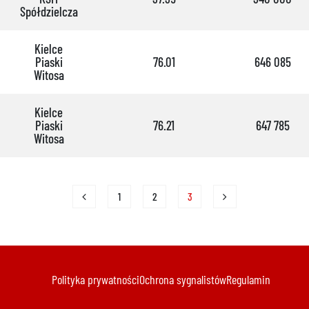
Spółdzielcza
Kielce
Piaski
76.01
646 085
Witosa
Kielce
Piaski
76.21
647 785
Witosa
1
2
3
Polityka prywatności
Ochrona sygnalistów
Regulamin