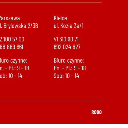
arszawa
Kielce
l. Brylowska 2/3B
ul. Kozia 3a/1
2 100 57 00
41 310 90 71
88 889 661
692 024 827
iuro czynne:
Biuro czynne:
n. - Pt.: 9 - 18
Pn. - Pt.: 9 - 18
ob: 10 - 14
Sob: 10 - 14
888 889 661
692 024 827
RODO