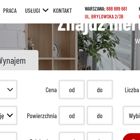
WARSZAWA:
888 889 661
PRACA
USŁUGI
KONTAKT
Znajdź nie
UL. BRYLOWSKA 2/3B
ÓRNY
POŚREDNICTWO
W SPRZEDAŻY /
WYNAJMIE
w
Y
POŚREDNICTWO
W ZAKUPIE /
Wynajem
NAJMIE
KREDYTY
REMONTY
Cena
Liczba
HOME STAGING
Wybi
Powierzchnia