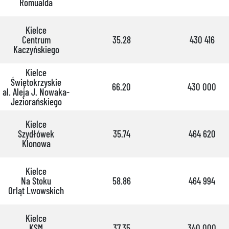
Romualda
Kielce
Centrum
35.28
430 416
Kaczyńskiego
Kielce
Świętokrzyskie
66.20
430 000
al. Aleja J. Nowaka-
Jeziorańskiego
Kielce
Szydłówek
35.74
464 620
Klonowa
Kielce
Na Stoku
58.86
464 994
Orląt Lwowskich
Kielce
KSM
37.35
340 000