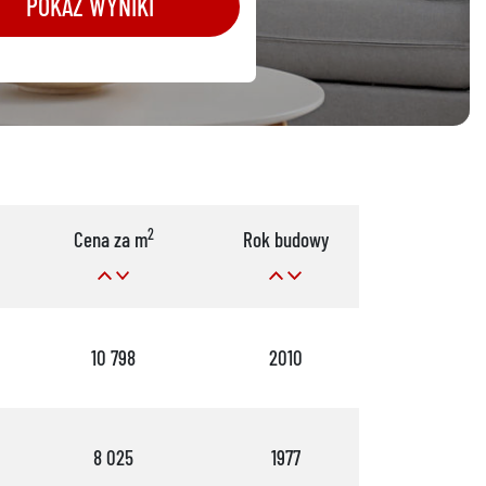
POKAŻ WYNIKI
2
Cena za m
Rok budowy
Pok.
10 798
2010
3
8 025
1977
2