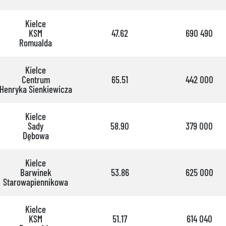
Kielce
KSM
47.62
690 490
Romualda
Kielce
Centrum
65.51
442 000
Henryka Sienkiewicza
Kielce
Sady
58.90
379 000
Dębowa
Kielce
Barwinek
53.86
625 000
Starowapiennikowa
Kielce
KSM
51.17
614 040