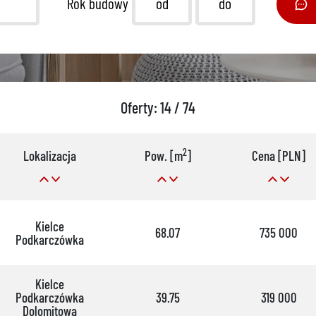
Rok budowy
Oferty: 14 / 74
2
Lokalizacja
Pow. [m
]
Cena [PLN]
Kielce
68.07
735 000
Podkarczówka
Kielce
Podkarczówka
39.75
319 000
Dolomitowa