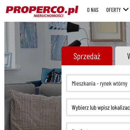
O NAS
OFERTY
RYNEK WT
RYNEK
PIERWOTN
Sprzedaż
Mieszkania - rynek wtórny