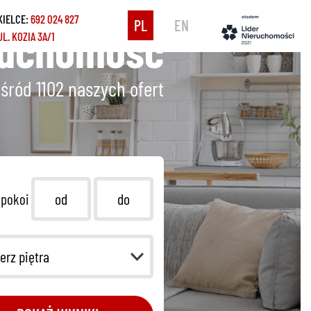
KIELCE:
692 024 827
PL
EN
ruchomość
UL. KOZIA 3A/1
śród 1102
naszych ofert
 pokoi
erz piętra