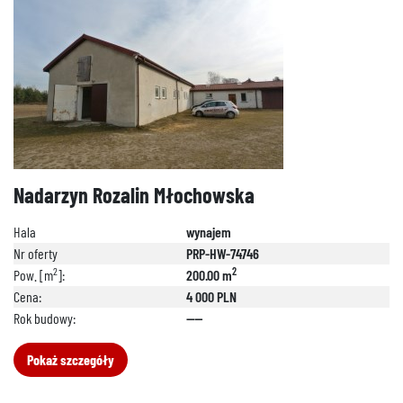
Nadarzyn Rozalin Młochowska
Hala
wynajem
Nr oferty
PRP-HW-74746
2
2
Pow. [m
]:
200.00 m
Cena:
4 000 PLN
Rok budowy:
----
Pokaż szczegóły