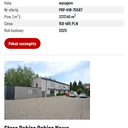
Hala
wynajem
Nr oferty
PRP-HW-75587
2
2
Pow. [m
]:
3317.40 m
Cena:
158 485 PLN
Rok budowy:
2025
Pokaż szczegóły
Stare Babice Babice Nowe