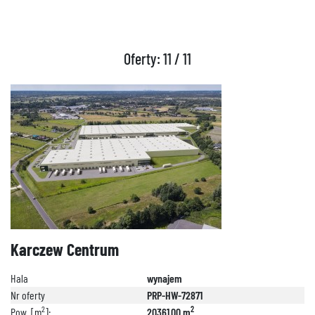
Oferty: 11 / 11
Karczew Centrum
Hala
wynajem
Nr oferty
PRP-HW-72871
2
2
Pow. [m
]:
20361.00 m