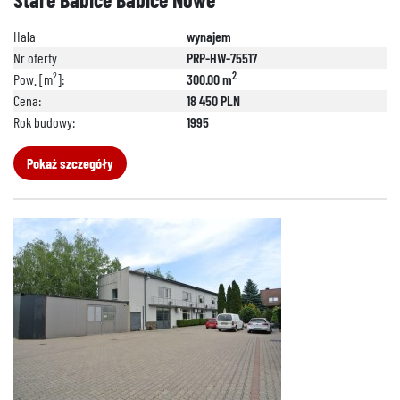
Hala
wynajem
Nr oferty
PRP-HW-75517
2
2
Pow. [m
]:
300.00 m
Cena:
18 450 PLN
Rok budowy:
1995
Pokaż szczegóły