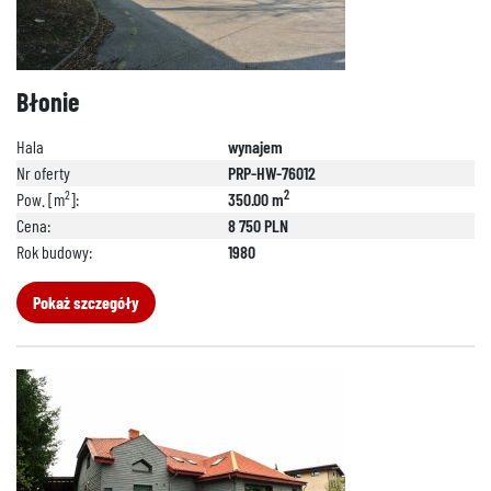
Błonie
Hala
wynajem
Nr oferty
PRP-HW-76012
2
2
Pow. [m
]:
350.00 m
Cena:
8 750 PLN
Rok budowy:
1980
Pokaż szczegóły