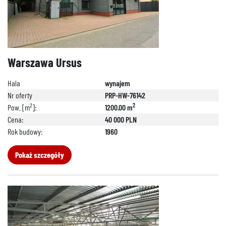
Warszawa Ursus
Hala
wynajem
Nr oferty
PRP-HW-76142
2
2
Pow. [m
]:
1200.00 m
Cena:
40 000 PLN
Rok budowy:
1960
Pokaż szczegóły