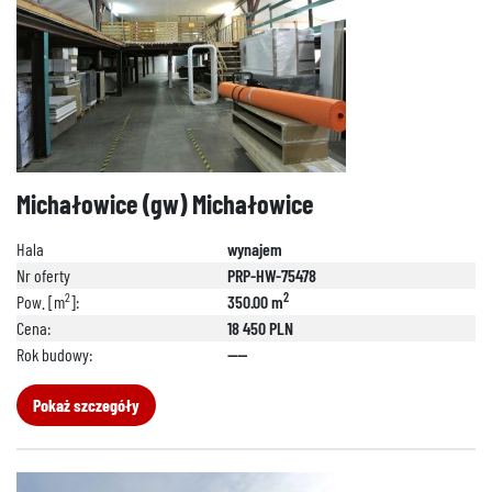
Michałowice (gw) Michałowice
Hala
wynajem
Nr oferty
PRP-HW-75478
2
2
Pow. [m
]:
350.00 m
Cena:
18 450 PLN
Rok budowy:
----
Pokaż szczegóły