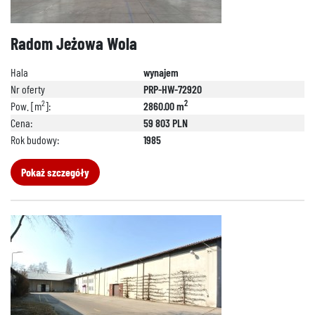
Radom Jeżowa Wola
Hala
wynajem
Nr oferty
PRP-HW-72920
2
2
Pow. [m
]:
2860.00 m
Cena:
59 803 PLN
Rok budowy:
1985
888 889 661
Pokaż szczegóły
692 024 827