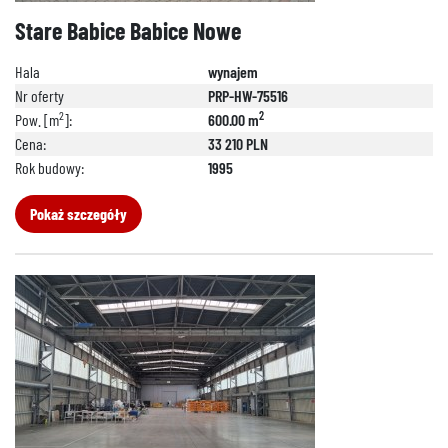
Stare Babice Babice Nowe
Hala
wynajem
Nr oferty
PRP-HW-75516
2
2
Pow. [m
]:
600.00 m
Cena:
33 210 PLN
Rok budowy:
1995
Pokaż szczegóły