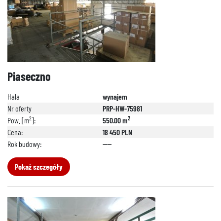
Piaseczno
Hala
wynajem
Nr oferty
PRP-HW-75981
2
2
Pow. [m
]:
550.00 m
Cena:
18 450 PLN
Rok budowy:
----
Pokaż szczegóły