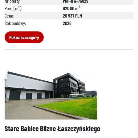
Nr oferty
PRP-HW-76029
2
2
Pow. [m
]:
920.00 m
Cena:
26 937 PLN
Rok budowy:
2026
Pokaż szczegóły
Stare Babice Blizne Łaszczyńskiego