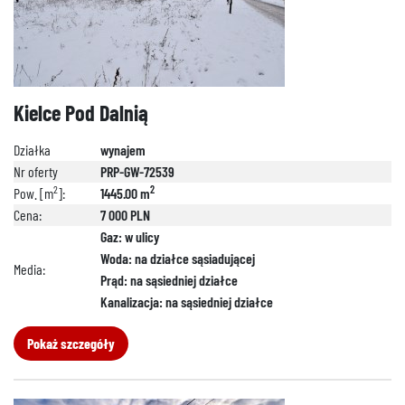
Kielce Pod Dalnią
Działka
wynajem
Nr oferty
PRP-GW-72539
2
2
Pow. [m
]:
1445.00 m
Cena:
7 000 PLN
Gaz: w ulicy
Woda: na działce sąsiadującej
Media:
Prąd: na sąsiedniej działce
Kanalizacja: na sąsiedniej działce
Pokaż szczegóły
888 889 661