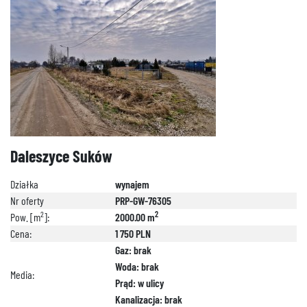
692 024 827
Daleszyce Suków
Działka
wynajem
Nr oferty
PRP-GW-76305
2
2
Pow. [m
]:
2000.00 m
Cena:
1 750 PLN
Gaz: brak
Woda: brak
Media:
Prąd: w ulicy
Kanalizacja: brak