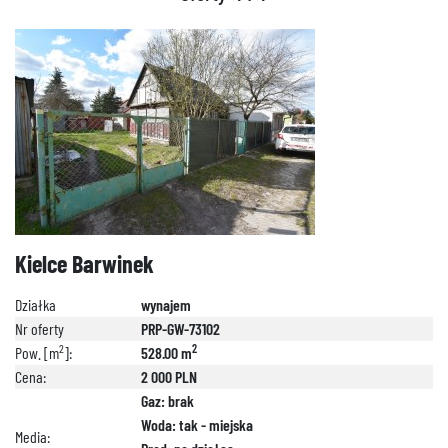
Kielce Barwinek
Działka
wynajem
Nr oferty
PRP-GW-73102
2
2
Pow. [m
]:
528.00 m
Cena:
2 000 PLN
Gaz: brak
Woda: tak - miejska
Media: