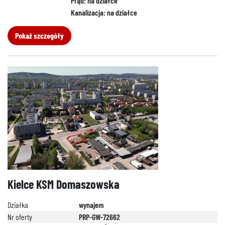
Prąd: na działce
Kanalizacja: na działce
Pokaż szczegóły
Kielce KSM Domaszowska
Działka
wynajem
Nr oferty
PRP-GW-72662