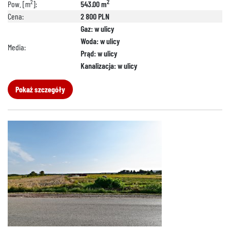
2
2
Pow. [m
]:
543.00 m
Cena:
2 800 PLN
Gaz: w ulicy
Woda: w ulicy
Media:
Prąd: w ulicy
Kanalizacja: w ulicy
Pokaż szczegóły