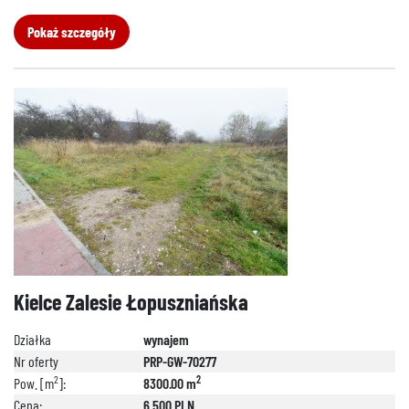
Pokaż szczegóły
Kielce Zalesie Łopuszniańska
Działka
wynajem
Nr oferty
PRP-GW-70277
2
2
Pow. [m
]:
8300.00 m
Cena:
6 500 PLN