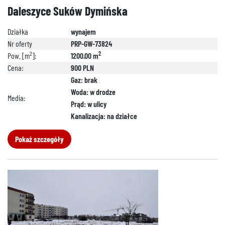
Daleszyce Suków Dymińska
Działka
wynajem
Nr oferty
PRP-GW-73824
2
2
Pow. [m
]:
1200.00 m
Cena:
900 PLN
Gaz: brak
Woda: w drodze
Media:
Prąd: w ulicy
Kanalizacja: na działce
Pokaż szczegóły