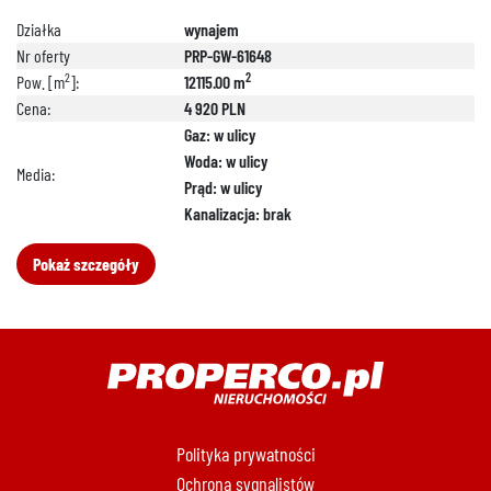
Działka
wynajem
Nr oferty
PRP-GW-61648
2
2
Pow. [m
]:
12115.00 m
Cena:
4 920 PLN
Gaz: w ulicy
Woda: w ulicy
Media:
Prąd: w ulicy
Kanalizacja: brak
Pokaż szczegóły
Polityka prywatności
Ochrona sygnalistów