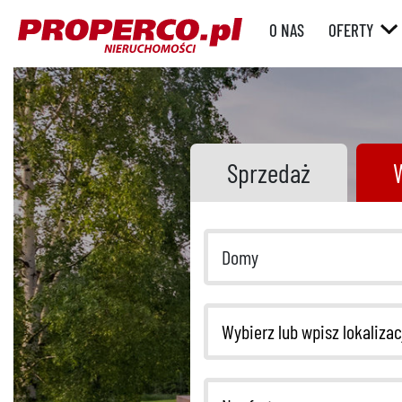
O NAS
OFERTY
RYNEK WT
RYNEK
PIERWOTN
Sprzedaż
Domy