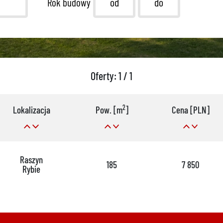
Rok budowy
Oferty: 1 / 1
2
Lokalizacja
Pow. [m
]
Cena [PLN]
Raszyn
185
7 850
Rybie