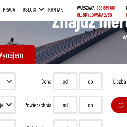
WARSZAWA:
888 889 661
PRACA
USŁUGI
KONTAKT
Znajdź nie
UL. BRYLOWSKA 2/3B
ÓRNY
POŚREDNICTWO
W SPRZEDAŻY /
WYNAJMIE
w
Y
POŚREDNICTWO
W ZAKUPIE /
Wynajem
NAJMIE
KREDYTY
REMONTY
Cena
Liczba
HOME STAGING
Powierzchnia