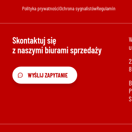
Polityka prywatności
Ochrona sygnalistów
Regulamin
Skontaktuj się
W
u
z naszymi biurami sprzedaży
2
8
WYŚLIJ ZAPYTANIE
B
P
S