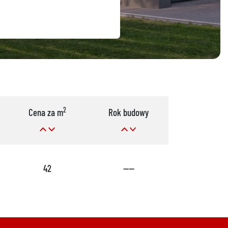
2
Cena za m
Rok budowy
Pok.
42
----
6