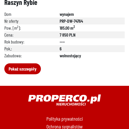
Raszyn Rybie
Dom
wynajem
Nr oferty
PRP-DW-74764
2
2
Pow. [m
]:
185.00 m
Cena:
7 850 PLN
Rok budowy:
----
888 889 661
Pok.:
6
Zabudowa:
wolnostojący
Pokaż szczegóły
692 024 827
Polityka prywatności
Ochrona sygnalistów