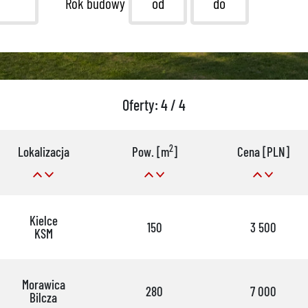
Rok budowy
Oferty: 4 / 4
2
Lokalizacja
Pow. [m
]
Cena [PLN]
Kielce
150
3 500
KSM
Morawica
280
7 000
Bilcza