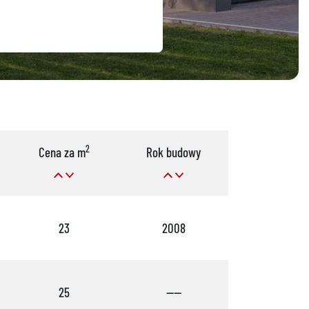
2
Cena za m
Rok budowy
Pok.
23
2008
5
25
----
6