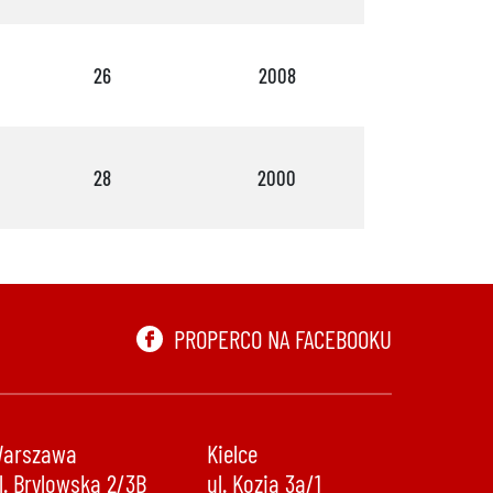
26
2008
10
28
2000
2
PROPERCO NA FACEBOOKU
arszawa
Kielce
l. Brylowska 2/3B
ul. Kozia 3a/1