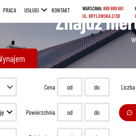
WARSZAWA:
888 889 661
PRACA
USŁUGI
KONTAKT
Znajdź nie
UL. BRYLOWSKA 2/3B
ÓRNY
POŚREDNICTWO
W SPRZEDAŻY /
WYNAJMIE
w
Y
POŚREDNICTWO
W ZAKUPIE /
Wynajem
NAJMIE
KREDYTY
REMONTY
Cena
Liczba
HOME STAGING
Powierzchnia