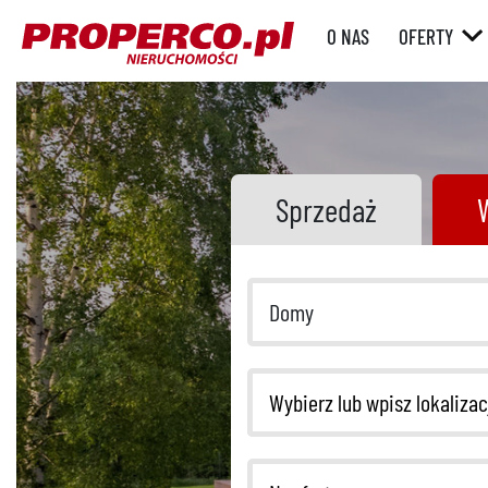
O NAS
OFERTY
RYNEK WT
RYNEK
PIERWOTN
Sprzedaż
Domy