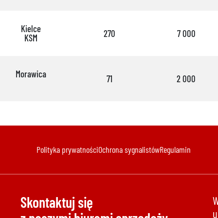
Kielce
270
7 000
KSM
Morawica
71
2 000
Polityka prywatności
Ochrona sygnalistów
Regulamin
Skontaktuj się
W
u