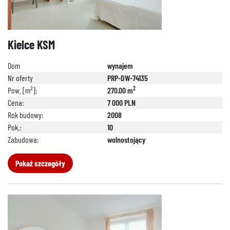
Kielce KSM
Dom
wynajem
Nr oferty
PRP-DW-74135
2
2
Pow. [m
]:
270.00 m
Cena:
7 000 PLN
Rok budowy:
2008
Pok.:
10
Zabudowa:
wolnostojący
Pokaż szczegóły