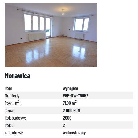
Morawica
Dom
wynajem
Nr oferty
PRP-DW-76052
2
2
Pow. [m
]:
71.00 m
Cena:
2 000 PLN
Rok budowy:
2000
Pok.:
2
Zabudowa:
wolnostojący