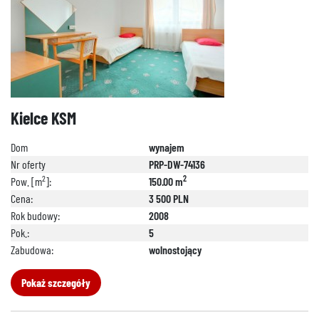
888 889 661
Kielce KSM
692 024 827
Dom
wynajem
Nr oferty
PRP-DW-74136
2
2
Pow. [m
]:
150.00 m
Cena:
3 500 PLN
Rok budowy:
2008
Pok.:
5
Zabudowa:
wolnostojący
Pokaż szczegóły