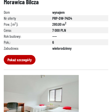
Morawica Bilcza
Dom
wynajem
Nr oferty
PRP-DW-74134
2
2
Pow. [m
]:
280.00 m
Cena:
7 000 PLN
Rok budowy:
----
Pok.:
6
Zabudowa:
wielorodzinny
Pokaż szczegóły