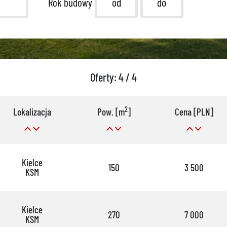
Rok budowy
Oferty: 4 / 4
2
Lokalizacja
Pow. [m
]
Cena [PLN]
Kielce
150
3 500
KSM
Kielce
270
7 000
KSM