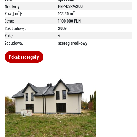
Nr oferty
PRP-DS-74206
2
2
Pow. [m
]:
143.30 m
Cena:
1 100 000 PLN
Rok budowy:
2009
Pok.:
4
Zabudowa:
szereg środkowy
Pokaż szczegóły