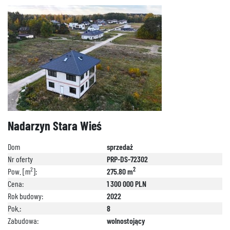
Nadarzyn Stara Wieś
Dom
sprzedaż
Nr oferty
PRP-DS-72302
2
2
Pow. [m
]:
275.80 m
Cena:
1 300 000 PLN
Rok budowy:
2022
Pok.:
8
Zabudowa:
wolnostojący