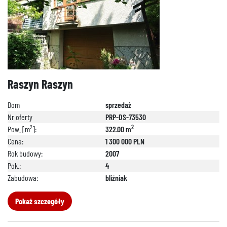
Raszyn Raszyn
Dom
sprzedaż
Nr oferty
PRP-DS-73530
2
2
Pow. [m
]:
322.00 m
Cena:
1 300 000 PLN
Rok budowy:
2007
Pok.:
4
Zabudowa:
bliźniak
Pokaż szczegóły