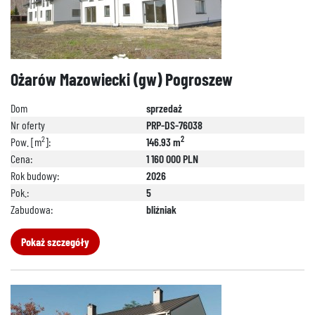
Ożarów Mazowiecki (gw) Pogroszew
Dom
sprzedaż
Nr oferty
PRP-DS-76038
2
2
Pow. [m
]:
146.93 m
Cena:
1 160 000 PLN
Rok budowy:
2026
888 889 661
Pok.:
5
Zabudowa:
bliźniak
Pokaż szczegóły
692 024 827