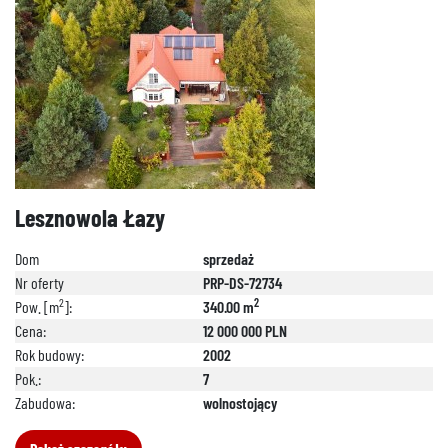
Lesznowola Łazy
Dom
sprzedaż
Nr oferty
PRP-DS-72734
2
2
Pow. [m
]:
340.00 m
Cena:
12 000 000 PLN
Rok budowy:
2002
Pok.:
7
Zabudowa:
wolnostojący