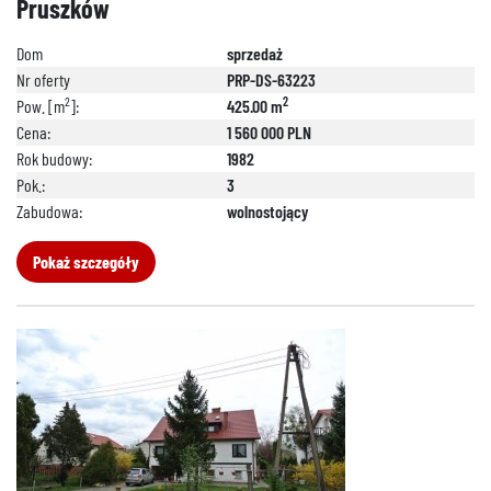
Pruszków
Dom
sprzedaż
Nr oferty
PRP-DS-63223
2
2
Pow. [m
]:
425.00 m
Cena:
1 560 000 PLN
Rok budowy:
1982
Pok.:
3
Zabudowa:
wolnostojący
Pokaż szczegóły