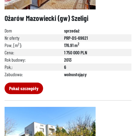
Ożarów Mazowiecki (gw) Szeligi
Dom
sprzedaż
Nr oferty
PRP-DS-69621
2
2
Pow. [m
]:
176.91 m
Cena:
1 750 000 PLN
Rok budowy:
2013
Pok.:
6
Zabudowa:
wolnostojący
Pokaż szczegóły