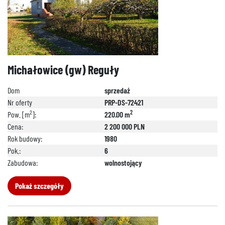
Michałowice (gw) Reguły
Dom
sprzedaż
Nr oferty
PRP-DS-72421
2
2
Pow. [m
]:
220.00 m
Cena:
2 200 000 PLN
Rok budowy:
1980
Pok.:
6
Zabudowa:
wolnostojący
Pokaż szczegóły