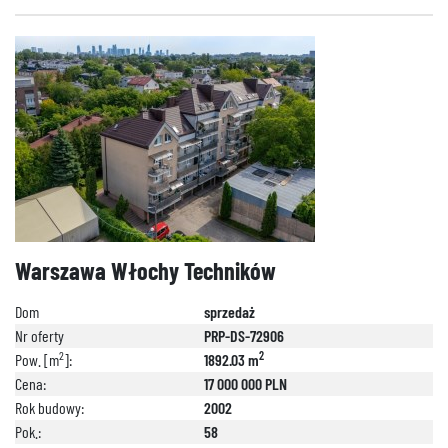
Warszawa Włochy Techników
Dom
sprzedaż
Nr oferty
PRP-DS-72906
2
2
Pow. [m
]:
1892.03 m
Cena:
17 000 000 PLN
Rok budowy:
2002
Pok.:
58