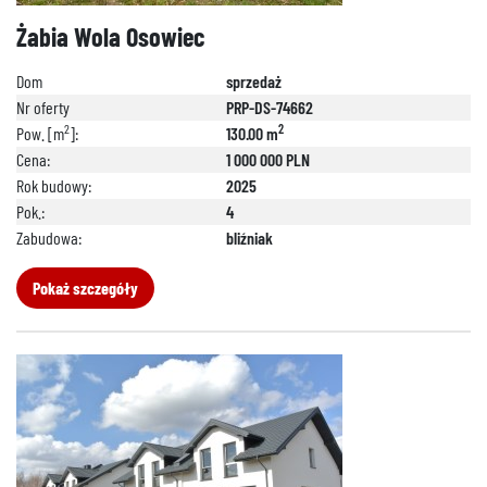
Żabia Wola Osowiec
Dom
sprzedaż
Nr oferty
PRP-DS-74662
2
2
Pow. [m
]:
130.00 m
Cena:
1 000 000 PLN
Rok budowy:
2025
Pok.:
4
Zabudowa:
bliźniak
Pokaż szczegóły