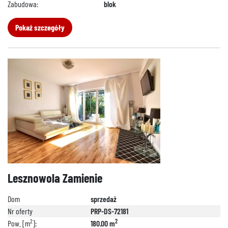
Zabudowa:
blok
Pokaż szczegóły
Lesznowola Zamienie
Dom
sprzedaż
Nr oferty
PRP-DS-72181
2
2
Pow. [m
]:
180.00 m