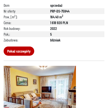
Dom
sprzedaż
Nr oferty
PRP-DS-75944
2
2
Pow. [m
]:
164.40 m
Cena:
1 618 920 PLN
Rok budowy:
2022
Pok.:
5
Zabudowa:
bliźniak
Pokaż szczegóły