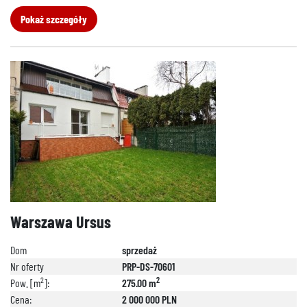
Pokaż szczegóły
Warszawa Ursus
Dom
sprzedaż
Nr oferty
PRP-DS-70601
2
2
Pow. [m
]:
275.00 m
Cena:
2 000 000 PLN