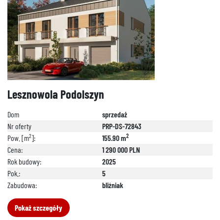
Lesznowola Podolszyn
Dom
sprzedaż
Nr oferty
PRP-DS-72843
2
2
Pow. [m
]:
155.90 m
Cena:
1 290 000 PLN
Rok budowy:
2025
Pok.:
5
Zabudowa:
bliźniak
Pokaż szczegóły