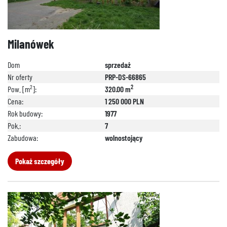
Milanówek
Dom
sprzedaż
Nr oferty
PRP-DS-66865
2
2
Pow. [m
]:
320.00 m
Cena:
1 250 000 PLN
Rok budowy:
1977
Pok.:
7
Zabudowa:
wolnostojący
Pokaż szczegóły