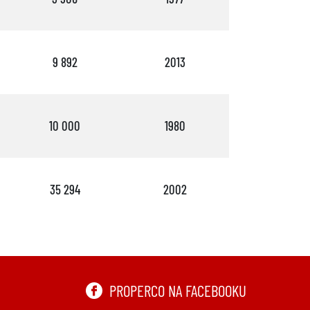
9 892
2013
6
10 000
1980
6
35 294
2002
7
PROPERCO NA FACEBOOKU