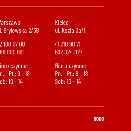
arszawa
Kielce
l. Brylowska 2/3B
ul. Kozia 3a/1
2 100 57 00
41 310 90 71
88 889 661
692 024 827
iuro czynne:
Biuro czynne:
n. - Pt.: 9 - 18
Pn. - Pt.: 9 - 18
ob: 10 - 14
Sob: 10 - 14
888 889 661
692 024 827
RODO