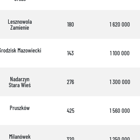
Lesznowola
180
1 620 000
Zamienie
Grodzisk Mazowiecki
143
1 100 000
Nadarzyn
276
1 300 000
Stara Wieś
Pruszków
425
1 560 000
Milanówek
320
1 250 000