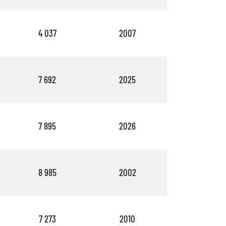
4 037
2007
4
7 692
2025
4
7 895
2026
5
8 985
2002
58
7 273
2010
5
s