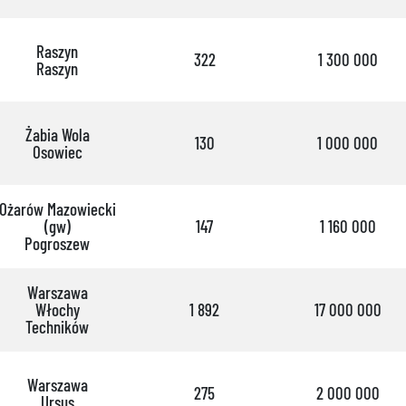
Raszyn
322
1 300 000
Raszyn
Żabia Wola
130
1 000 000
Osowiec
Ożarów Mazowiecki
(gw)
147
1 160 000
Pogroszew
Warszawa
Włochy
1 892
17 000 000
Techników
Warszawa
275
2 000 000
Ursus