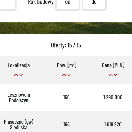
Rok budowy
Oferty: 15 / 15
2
Lokalizacja
Pow. [m
]
Cena [PLN]
Lesznowola
156
1 290 000
Podolszyn
Piaseczno (gw)
164
1 618 920
Siedliska