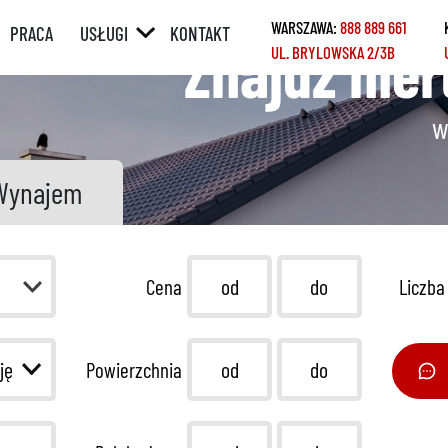
WARSZAWA:
888 889 661
PRACA
USŁUGI
KONTAKT
Znajdź nie
UL. BRYLOWSKA 2/3B
ÓRNY
POŚREDNICTWO
W SPRZEDAŻY /
WYNAJMIE
w
Y
POŚREDNICTWO
W ZAKUPIE /
Wynajem
NAJMIE
KREDYTY
REMONTY
Cena
Liczba
HOME STAGING
Powierzchnia