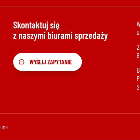
Skontaktuj się
W
u
z naszymi biurami sprzedaży
2
8
WYŚLIJ ZAPYTANIE
B
P
S
żone