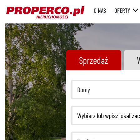
O NAS
OFERTY
RYNEK WT
RYNEK
PIERWOTN
Sprzedaż
Domy