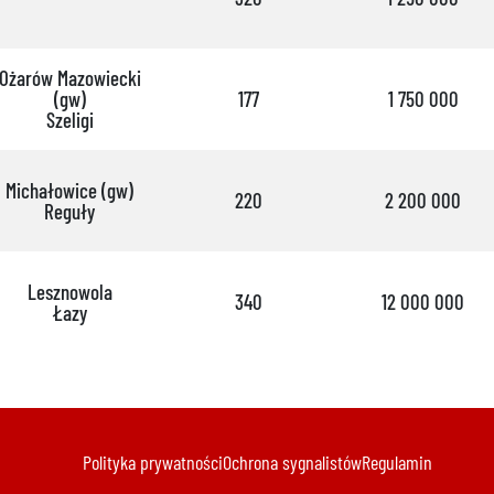
Ożarów Mazowiecki
(gw)
177
1 750 000
Szeligi
Michałowice (gw)
220
2 200 000
Reguły
Lesznowola
340
12 000 000
Łazy
Polityka prywatności
Ochrona sygnalistów
Regulamin