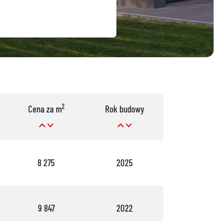
2
Cena za m
Rok budowy
Pok.
8 275
2025
5
9 847
2022
5